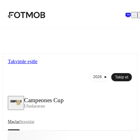
Ana içeriğe geç
Takvimle eşitle
Takip et
Campeones Cup
Uluslararası
Maçlar
Sezonlar