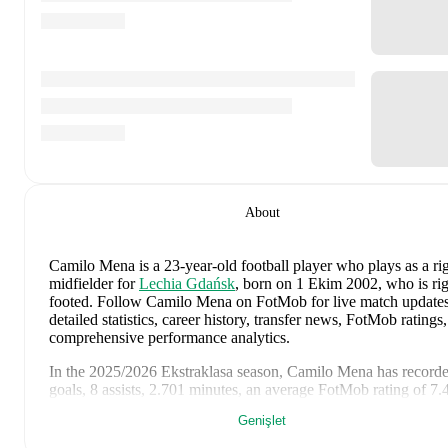
About
Camilo Mena
is a 23-year-old football player who plays as a ri
midfielder
for
Lechia Gdańsk
, born on 1 Ekim 2002, who is rig
footed
.
Follow Camilo Mena on FotMob for live match updates
detailed statistics, career history, transfer news, FotMob ratings
comprehensive performance analytics.
In the
2025/2026
Ekstraklasa
season,
Camilo Mena
has record
goals, 8 assists, 2.701 minutes, an average FotMob rating of 7.
yellow cards
.
Genişlet
Camilo Mena
scores highly on
Assists
,
Rating
,
and
Minutes