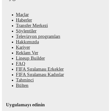
market value trends, and detailed performance analytics.
Follo
Camilo Mena to receive notifications about upcoming matches,
goals, and other key events.
Maçlar
Haberler
Transfer Merkezi
Söylentiler
Televizyon programları
Hakkımızda
Kariyer
Reklam Ver
Lineup Builder
FAQ
FIFA Sıralaması Erkekler
FIFA Sıralaması Kadınlar
Tahminci
Bülten
Uygulamayı edinin