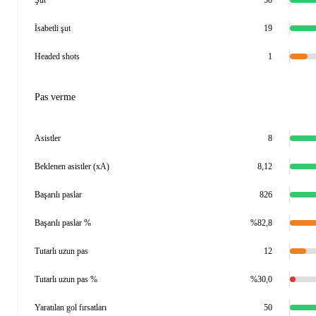
Şut
50
İsabetli şut
19
Headed shots
1
Pas verme
Asistler
8
Beklenen asistler (xA)
8,12
Başarılı paslar
826
Başarılı paslar %
%82,8
Tutarlı uzun pas
12
Tutarlı uzun pas %
%30,0
Yaratılan gol fırsatları
50