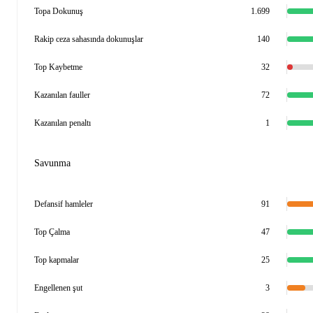
Topa Dokunuş
1.699
Rakip ceza sahasında dokunuşlar
140
Top Kaybetme
32
Kazanılan fauller
72
Kazanılan penaltı
1
Savunma
Defansif hamleler
91
Top Çalma
47
Top kapmalar
25
Engellenen şut
3