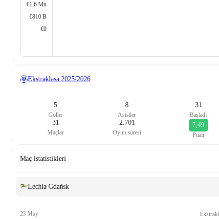
€1,6 Mn
€810 B
€0
Ekstraklasa
2025/2026
5
8
31
Goller
Asistler
Başladı
31
2.701
7,49
Maçlar
Oyun süresi
Puan
Maç istatistikleri
Lechia Gdańsk
23 May
Ekstrak