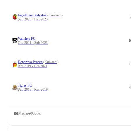
Jagiellonia Białystok
(Kiralandı)
Şub 2023 - Haz 2023
Valmiera FC
6
Oca 2021 - Şub 2023
Deportivo Pereira
(Kiralandı)
1
Ara 2019 - Oca 2021
Tigres FC
4
Şub 2018 - Kas 2019
Maçlar
Goller