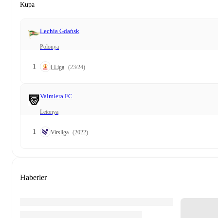
Kupa
Lechia Gdańsk
Polonya
1
I Liga
(23/24)
Valmiera FC
Letonya
1
Virsliga
(2022)
Haberler