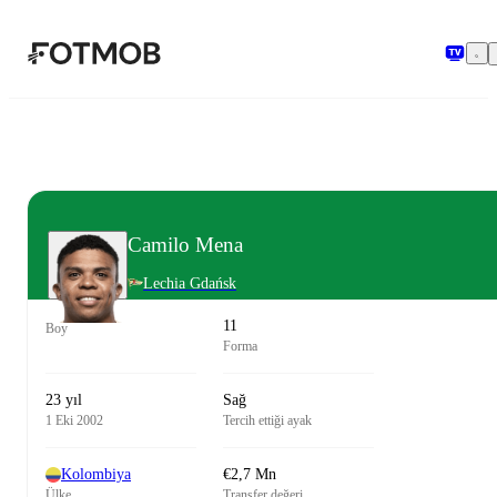
Ana içeriğe geç
Camilo Mena
Lechia Gdańsk
11
Boy
Forma
23 yıl
Sağ
1 Eki 2002
Tercih ettiği ayak
Kolombiya
€2,7 Mn
Ülke
Transfer değeri