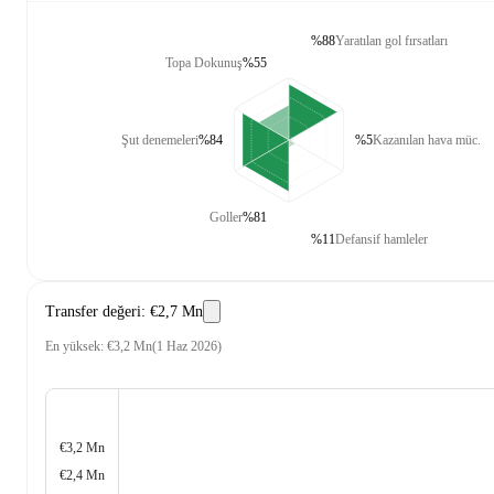
%88
Yaratılan gol fırsatları
Topa Dokunuş
%55
Şut denemeleri
%84
%5
Kazanılan hava müc.
Goller
%81
%11
Defansif hamleler
Transfer değeri
:
€2,7 Mn
En yüksek
:
€3,2 Mn
(
1 Haz 2026
)
€3,2 Mn
€2,4 Mn