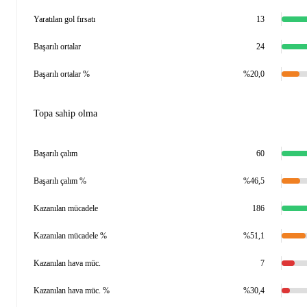
Yaratılan gol fırsatı
13
Başarılı ortalar
24
Başarılı ortalar %
%20,0
Topa sahip olma
Başarılı çalım
60
Başarılı çalım %
%46,5
Kazanılan mücadele
186
Kazanılan mücadele %
%51,1
Kazanılan hava müc.
7
Kazanılan hava müc. %
%30,4