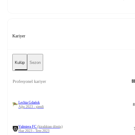
Kariyer
Kulüp
Sezon
Profesyonel kariyer
Lechia Gdańsk
8
Ağu 2023 - şimdi
Valmiera FC
(kiralıktan dönüş)
Haz 2023 - Tem 2023