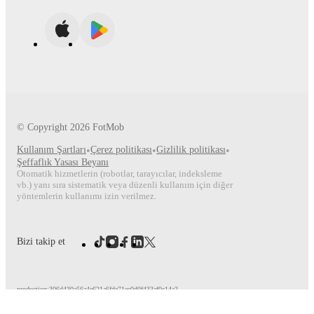
© Copyright
2026
FotMob
Kullanım Şartları
•
Çerez politikası
•
Gizlilik politikası
•
Şeffaflık Yasası Beyanı
Otomatik hizmetlerin (robotlar, tarayıcılar, indeksleme
vb.) yanı sıra sistematik veya düzenli kullanım için diğer
yöntemlerin kullanımı izin verilmez.
Bizi takip et
production:306d430a56a4e621a6fde71ec0d0f433af0c14a2