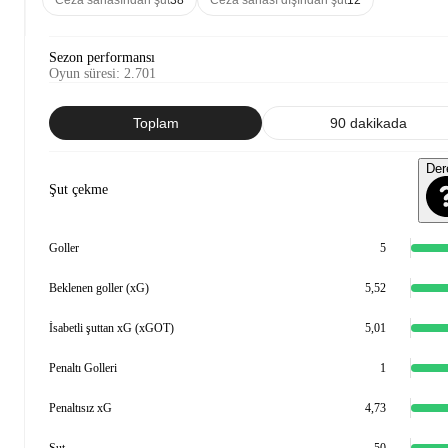
Ceza sahasından şut
38
Ceza sahası dışından şut
12
Sezon performansı
Oyun süresi
:
2.701
Toplam
90 dakikada
Der
Şut çekme
Goller
5
Beklenen goller (xG)
5,52
İsabetli şuttan xG (xGOT)
5,01
Penaltı Golleri
1
Penaltısız xG
4,73