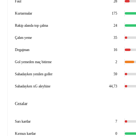
Faul
28
Kurtarmalar
175
Rakip alanda top çalma
24
Çalım yeme
35
Degajman
16
Gol yemeden maç bitirme
2
Sahadayken yenilen goller
59
Sahadayken xG aleyhine
44,73
Cezalar
Sarı kartlar
7
Kırmızı kartlar
0