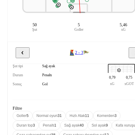
50
5
5,46
Şut
Goller
xG
2 - 3
Şut tipi
Sağ ayak
Durum
Penaltı
0,79
0,75
xG
xGOT
Sonuç
Gol
Filtre
Goller
5
Normal oyun
31
Hızlı Atak
11
Kornerden
3
Duran top
3
Penaltı
1
Sağ ayak
40
Sol ayak
9
Kafa vuruş