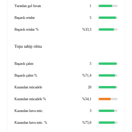
Yaratılan gol fırsatı
1
Başarılı ortalar
5
Başarılı ortalar %
%33,3
Topa sahip olma
Başarılı çalım
5
Başarılı çalım %
%71,4
Kazanılan mücadele
20
Kazanılan mücadele %
%54,1
Kazanılan hava müc.
3
Kazanılan hava müc. %
%75,0