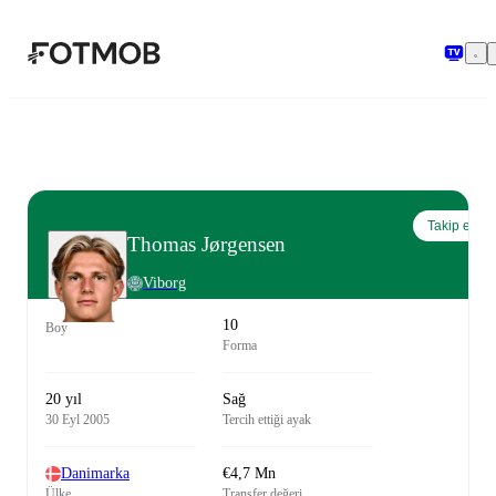
Ana içeriğe geç
Takip et
Thomas Jørgensen
Viborg
10
Boy
Forma
20 yıl
Sağ
30 Eyl 2005
Tercih ettiği ayak
Danimarka
€4,7 Mn
Ülke
Transfer değeri