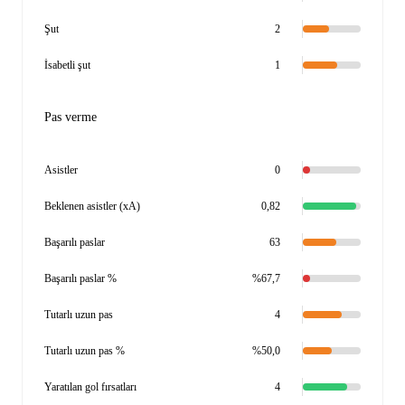
Şut
2
İsabetli şut
1
Pas verme
Asistler
0
Beklenen asistler (xA)
0,82
Başarılı paslar
63
Başarılı paslar %
%67,7
Tutarlı uzun pas
4
Tutarlı uzun pas %
%50,0
Yaratılan gol fırsatları
4