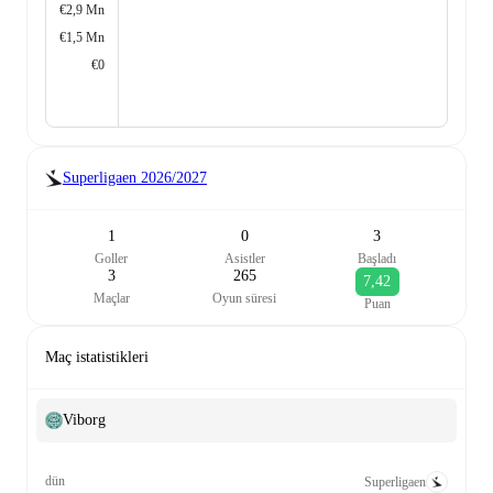
€2,9 Mn
€1,5 Mn
€0
Superligaen
2026/2027
1
0
3
Goller
Asistler
Başladı
3
265
7,42
Maçlar
Oyun süresi
Puan
Maç istatistikleri
Viborg
dün
Superligaen