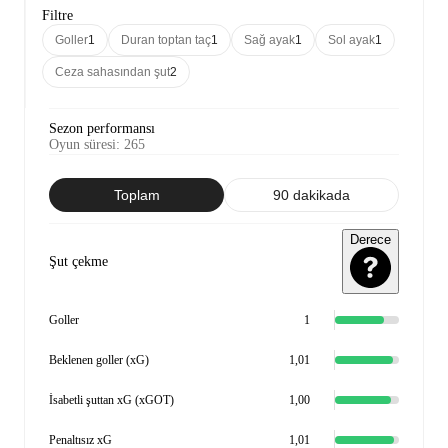
Filtre
Goller
1
Duran toptan taç
1
Sağ ayak
1
Sol ayak
1
Ceza sahasından şut
2
Sezon performansı
Oyun süresi
:
265
Toplam
90 dakikada
Derece
Şut çekme
Goller
1
Beklenen goller (xG)
1,01
İsabetli şuttan xG (xGOT)
1,00
Penaltısız xG
1,01