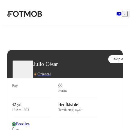
Ana içeriğe geç
Takip et
Julio César
Oriental
88
Boy
Forma
42 yıl
Her İkisi de
13 Ara 1983
Tercih ettiği ayak
Brezilya
Ülke