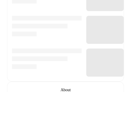
About
Julio César
is a 42-year-old football player who plays
as a midfielder
for
Oriental
, born on 13 Aralık 1983,
who is both-footed
.
Follow Julio César on FotMob for
live match updates, detailed statistics, career history,
transfer news, FotMob ratings, and comprehensive