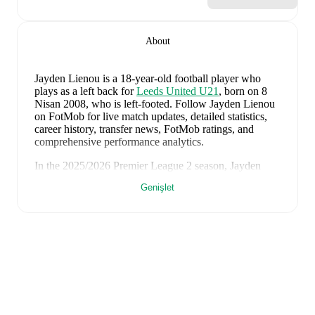
About
Jayden Lienou
is a 18-year-old football player who
plays as a left back
for
Leeds United U21
, born on 8
Nisan 2008, who is left-footed
.
Follow Jayden Lienou
on FotMob for live match updates, detailed statistics,
career history, transfer news, FotMob ratings, and
comprehensive performance analytics.
In the
2025/2026
Premier League 2
season,
Jayden
Lienou
has recorded
0 goals, 1 assist, 1.646 minutes,
Genişlet
an average FotMob rating of 6.58, 5 yellow cards
.
Jayden Lienou
scores highly on
Minutes
,
Started
,
and
Matches
compared to
left backs
in the
Premier League
2
.
Jayden Lienou
's
10
most recent matches are shown
below. Visit each match page for full details including
lineups, match events, and advanced statistics:
8 Ağustos 2026
:
2
-
0
win
at home vs
RB Leipzig