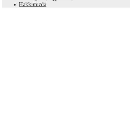
Hakkımızda
Kariyer
Reklam Ver
Lineup Builder
FAQ
FIFA Sıralaması Erkekler
FIFA Sıralaması Kadınlar
Tahminci
Bülten
Uygulamayı edinin