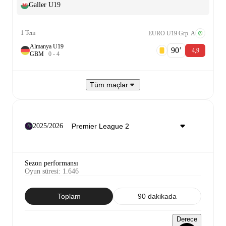
Galler U19
1 Tem
EURO U19 Grp. A
Almanya U19
90‎’‎
4,9
G
B
M
0
-
4
Tüm maçlar
2025/2026
Sezon performansı
Oyun süresi
:
1.646
Toplam
90 dakikada
Derece