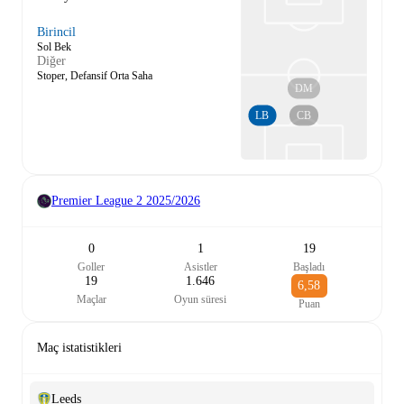
Birincil
Sol Bek
Diğer
Stoper, Defansif Orta Saha
DM
LB
CB
Premier League 2
2025/2026
0
1
19
Goller
Asistler
Başladı
19
1.646
6,58
Maçlar
Oyun süresi
Puan
Maç istatistikleri
Leeds