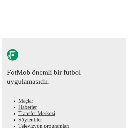
Jayden Lienou
has competed in
Premier League 2
,
EFL Trophy Northern Grp. G
,
and
National League
Cup Group D
. Each league page on FotMob provides
comprehensive coverage including standings, fixtures,
top scorers, and detailed team statistics.
FotMob provides comprehensive coverage of
Jayden
Lienou
, including career statistics, match-by-match
ratings, transfer history, market value trends, and
detailed performance analytics.
Follow Jayden Lienou
to receive notifications about upcoming matches, goals,
and other key events.
FotMob önemli bir futbol
uygulamasıdır.
Maçlar
Haberler
Transfer Merkezi
Söylentiler
Televizyon programları