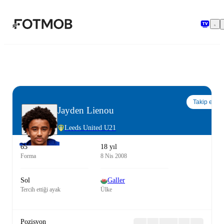
Ana içeriğe geç
Takip et
Jayden Lienou
Leeds United U21
65
18 yıl
Forma
8 Nis 2008
Sol
Galler
Tercih ettiği ayak
Ülke
Pozisyon