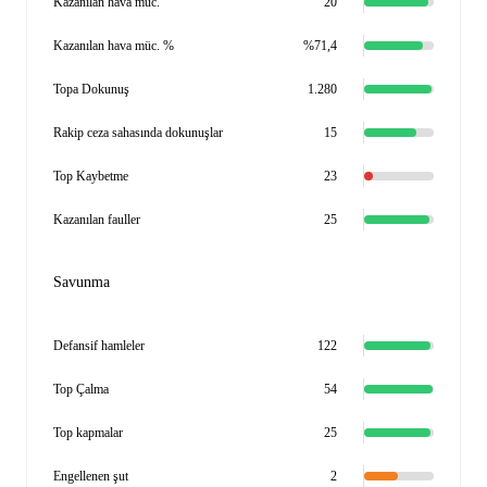
Kazanılan hava müc.
20
Kazanılan hava müc. %
%71,4
Topa Dokunuş
1.280
Rakip ceza sahasında dokunuşlar
15
Top Kaybetme
23
Kazanılan fauller
25
Savunma
Defansif hamleler
122
Top Çalma
54
Top kapmalar
25
Engellenen şut
2