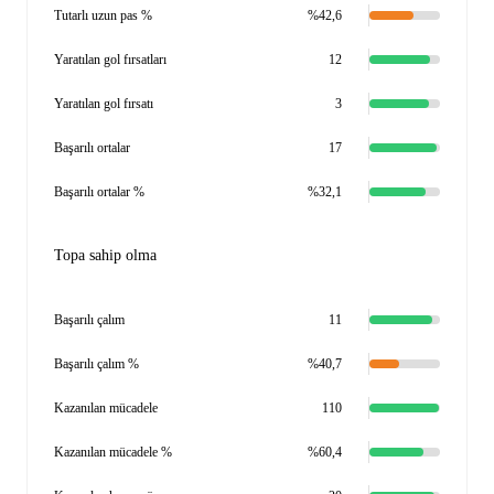
Tutarlı uzun pas %
%42,6
Yaratılan gol fırsatları
12
Yaratılan gol fırsatı
3
Başarılı ortalar
17
Başarılı ortalar %
%32,1
Topa sahip olma
Başarılı çalım
11
Başarılı çalım %
%40,7
Kazanılan mücadele
110
Kazanılan mücadele %
%60,4