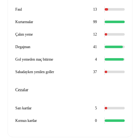
Faul
13
Kurtarmalar
99
Çalım yeme
12
Degajman
41
Gol yemeden maç bitirme
4
Sahadayken yenilen goller
37
Cezalar
Sarı kartlar
5
Kırmızı kartlar
0