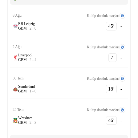
8 Ağu
Kulüp dostluk maçları
RB Leipzig
45‎’‎
-
G
B
M
2
-
0
2 Ağu
Kulüp dostluk maçları
Liverpool
7‎’‎
-
G
B
M
2
-
4
30 Tem
Kulüp dostluk maçları
Sunderland
18‎’‎
-
G
B
M
1
-
0
25 Tem
Kulüp dostluk maçları
Wrexham
46‎’‎
-
G
B
M
2
-
3