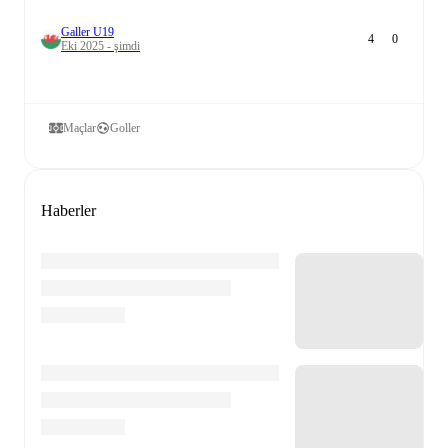
Galler U19
4
0
Eki 2025 - şimdi
Maçlar
Goller
Haberler