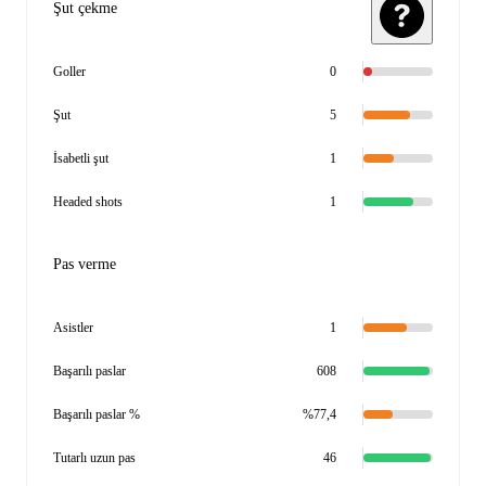
Şut çekme
Goller
0
Şut
5
İsabetli şut
1
Headed shots
1
Pas verme
Asistler
1
Başarılı paslar
608
Başarılı paslar %
%77,4
Tutarlı uzun pas
46