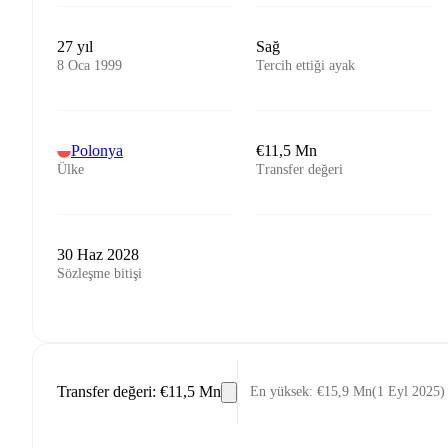
27 yıl
Sağ
8 Oca 1999
Tercih ettiği ayak
Polonya
€11,5 Mn
Ülke
Transfer değeri
30 Haz 2028
Sözleşme bitişi
Transfer değeri
:
€11,5 Mn
En yüksek
:
€15,9 Mn
(
1 Eyl 2025
)