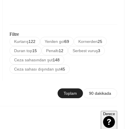
Filtre
Kurtarış
122
Yenilen gol
69
Kornerden
25
Duran top
15
Penaltı
12
Serbest vuruş
3
Ceza sahasından şut
148
Ceza sahası dışından şut
45
Toplam
90 dakikada
Derece