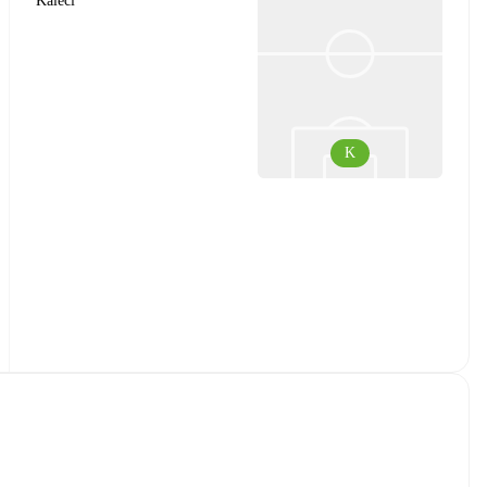
Kaleci
K