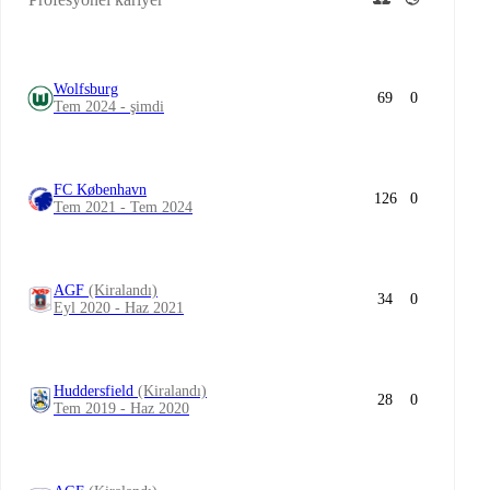
Wolfsburg
69
0
Tem 2024 - şimdi
FC København
126
0
Tem 2021 - Tem 2024
AGF
(Kiralandı)
34
0
Eyl 2020 - Haz 2021
Huddersfield
(Kiralandı)
28
0
Tem 2019 - Haz 2020