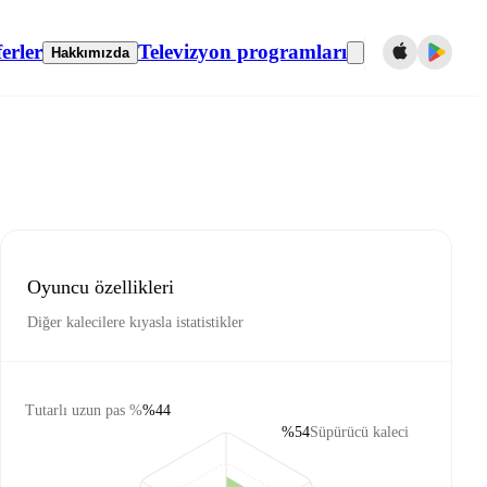
erler
Televizyon programları
Hakkımızda
Oyuncu özellikleri
Diğer kalecilere kıyasla istatistikler
Tutarlı uzun pas %
%44
%54
Süpürücü kaleci