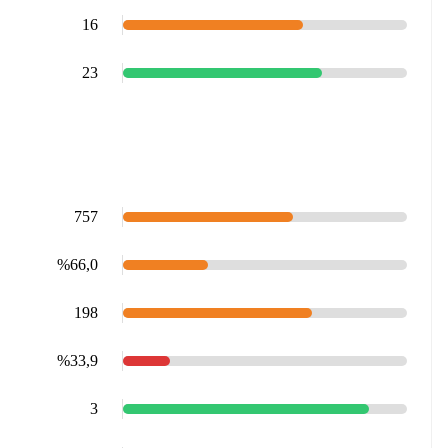
16
23
757
%66,0
198
%33,9
3