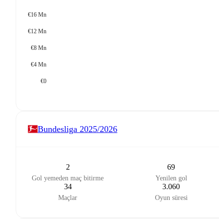
€16 Mn
€12 Mn
€8 Mn
€4 Mn
€0
Bundesliga
2025/2026
2
69
Gol yemeden maç bitirme
Yenilen gol
34
3.060
Maçlar
Oyun süresi