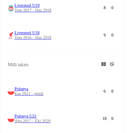
Liverpool U19
8
0
Tem 2017 - Haz 2018
Liverpool U18
9
0
Tem 2016 - Haz 2018
Milli takım
Polonya
6
0
Kas 2021 - şimdi
Polonya U21
18
0
Ağu 2017 - Eki 2020