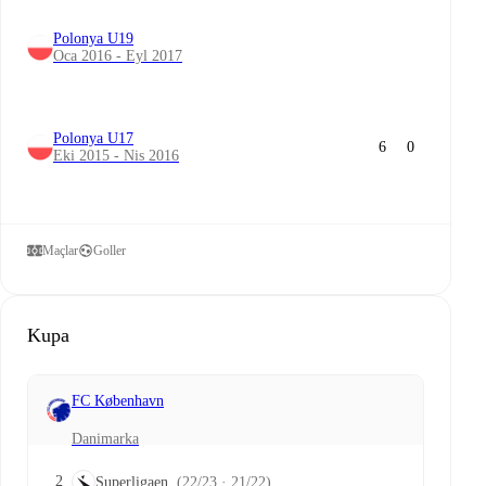
Polonya U19
Oca 2016 - Eyl 2017
Polonya U17
6
0
Eki 2015 - Nis 2016
Maçlar
Goller
Kupa
FC København
Danimarka
2
Superligaen
(22/23 · 21/22)