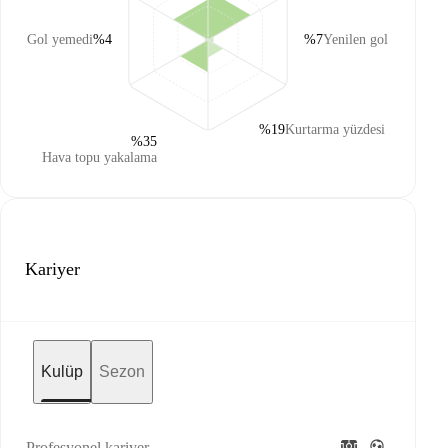
Gol yemedi
%4
%7
Yenilen gol
%19
Kurtarma yüzdesi
%35
Hava topu yakalama
Kariyer
Kulüp
Sezon
Profesyonel kariyer