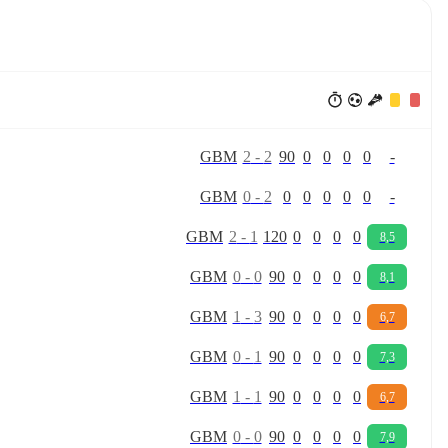
G
B
M
2
-
2
90
0
0
0
0
-
G
B
M
0
-
2
0
0
0
0
0
-
G
B
M
2
-
1
120
0
0
0
0
8,5
G
B
M
0
-
0
90
0
0
0
0
8,1
G
B
M
1
-
3
90
0
0
0
0
6,7
G
B
M
0
-
1
90
0
0
0
0
7,3
G
B
M
1
-
1
90
0
0
0
0
6,7
G
B
M
0
-
0
90
0
0
0
0
7,9