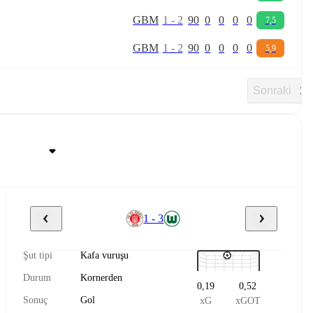
G
B
M
1
-
2
90
0
0
0
0
7,5
G
B
M
1
-
2
90
0
0
0
0
5,9
Sonraki
1 - 3
Şut tipi
Kafa vuruşu
Durum
Kornerden
0,19
0,52
Sonuç
Gol
xG
xGOT