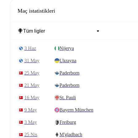
Maç istatistikleri
3 Haz
Nijerya
31 May
Ukrayna
25 May
Paderborn
21 May
Paderborn
16 May
St. Pauli
9 May
Bayern München
3 May
Freiburg
25 Nis
M'gladbach