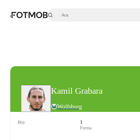
Ana içeriğe geç
Kamil Grabara
Wolfsburg
1
Boy
Forma