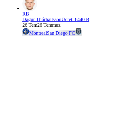
RB
Dagur Thórhallsson
Ücret
:
€440 B
26 Tem
26 Temmuz
Montreal
San Diego FC