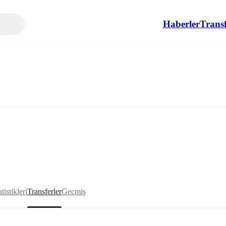
Haberler
Transf
tistikleri
Transferler
Geçmiş