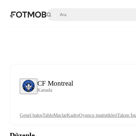
Ana içeriğe geç
CF Montreal
Kanada
Genel bakış
Tablo
Maçlar
Kadro
Oyuncu istatistikleri
Takım İsta
Düzenle