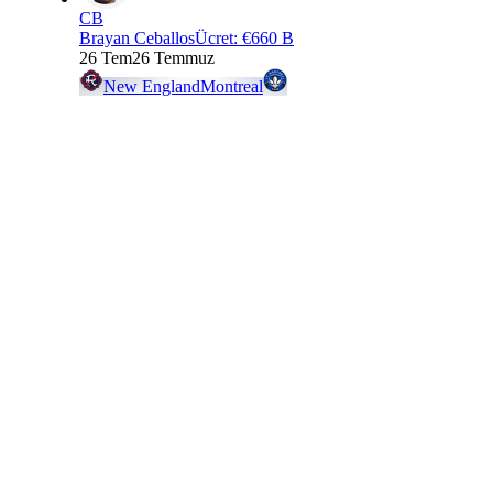
CB
Brayan Ceballos
Ücret
:
€660 B
26 Tem
26 Temmuz
New England
Montreal