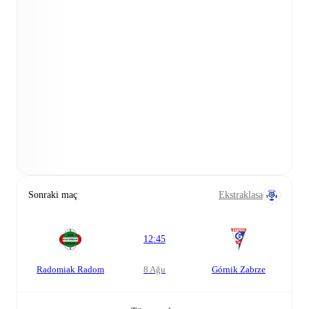
Sonraki maç
Ekstraklasa
12:45
Radomiak Radom
8 Ağu
Górnik Zabrze