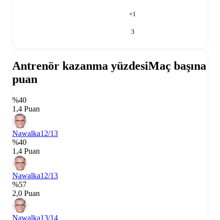
+
1
3
Antrenör kazanma yüzdesi
Maç başına
puan
%40
1,4 Puan
Nawalka
12/13
%40
1,4 Puan
Nawalka
12/13
%57
2,0 Puan
Nawalka
13/14