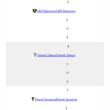
5
GKS Katowice
GKS Katowice
2
+
1
3
6
Górnik Zabrze
Górnik Zabrze
1
+
1
3
7
Pogoń Szczecin
Pogoń Szczecin
2