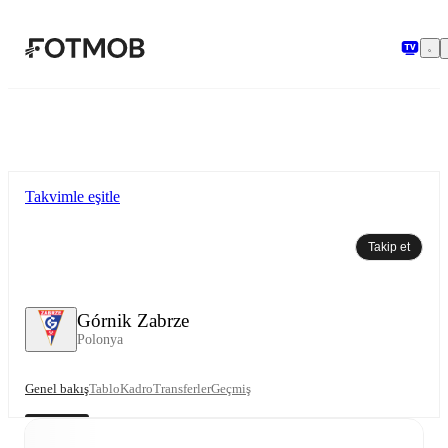
Ana içeriğe geç
Takvimle eşitle
Takip et
Górnik Zabrze
Polonya
Genel bakış
Tablo
Kadro
Transferler
Geçmiş