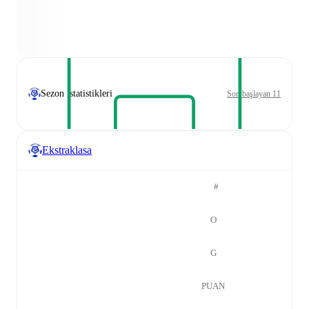
Sezon istatistikleri
Son başlayan 11
Ekstraklasa
#
O
G
PUAN