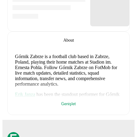
About
Górnik Zabrze is a football club
based in Zabrze,
Poland
, playing their home matches at Stadion im.
Ernesta Pohla
.
Follow Górnik Zabrze on FotMob for
live match updates, detailed statistics, squad
information, transfer news, and comprehensive
performance analytics.
Erik Janza
has been the standout performer for
Górnik
Zabrze
in league play
this season with a rating of
8.12
.
Genişlet
Kacper Urbanski
and
Yvan Ikia Dimi
have also
impressed with ratings of
8.12
and
7.75
respectively.
Yvan Ikia Dimi
leads
Górnik Zabrze
's scoring
in league
play
with
1
goal
this season.