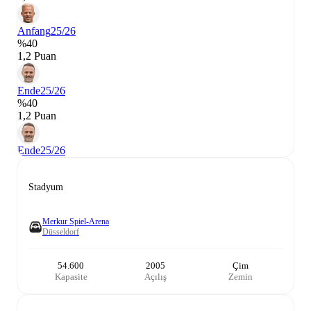
Anfang
25/26
%40
1,2 Puan
Ende
25/26
%40
1,2 Puan
Ende
25/26
Stadyum
Merkur Spiel-Arena
Düsseldorf
54.600
2005
Çim
Kapasite
Açılış
Zemin