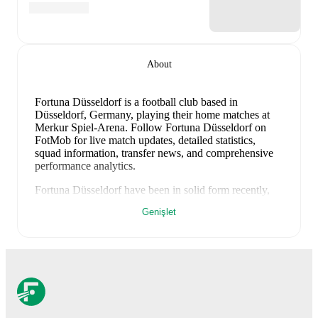
About
Fortuna Düsseldorf is a football club
based in
Düsseldorf, Germany
, playing their home matches at
Merkur Spiel-Arena
.
Follow Fortuna Düsseldorf on
FotMob for live match updates, detailed statistics,
squad information, transfer news, and comprehensive
performance analytics.
Fortuna Düsseldorf
have been in
solid form
recently,
winning
2
of their last
3
matches (
67
% win rate). They
Genişlet
have scored
5
goals
and conceded
5
during this period.
Overall, they have shown good attacking threat.
In the
2. Bundesliga
, they faced
a
3
-
1
win against
Elversberg
,
and
a
0
-
3
loss to
Greuther Fürth
.
In the
Club Friendlies
,
they faced
a
2
-
1
win against
Borussia Dortmund
.
Recent results for
Fortuna Düsseldorf
:
10 Mayıs 2026
:
2. Bundesliga
-
3
-
1
win
vs