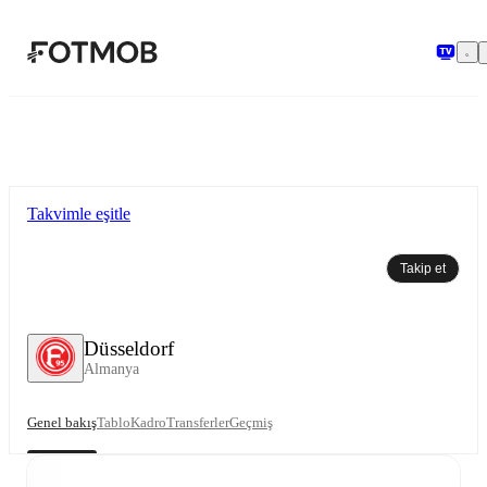
Ana içeriğe geç
Takvimle eşitle
Takip et
Düsseldorf
Almanya
Genel bakış
Tablo
Kadro
Transferler
Geçmiş