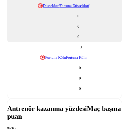
Düsseldorf
Fortuna Düsseldorf
0
0
0
3
Fortuna Köln
Fortuna Köln
0
0
0
Antrenör kazanma yüzdesi
Maç başına
puan
%20