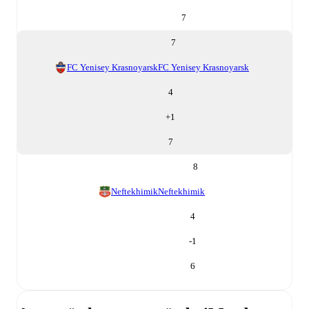
7
7
FC Yenisey Krasnoyarsk
FC Yenisey Krasnoyarsk
4
+
1
7
8
Neftekhimik
Neftekhimik
4
-1
6