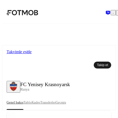
Ana içeriğe geç
Takvimle eşitle
Takip et
FC Yenisey Krasnoyarsk
Rusya
Genel bakış
Tablo
Kadro
Transferler
Geçmiş