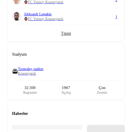
2
FC Yenisey Krasnoyarsk
Aleksandr Lomakin
1
FC Yenisey Krasnoyarsk
Tümü
Stadyum
Tsentralny stadion
Krasnoyarsk
32.500
1967
Çim
Kapasite
Açılış
Zemin
Haberler