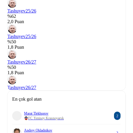
Tashuyev
25/26
%62
2,0 Puan
Tashuyev
25/26
%50
1,8 Puan
Tashuyev
26/27
%50
1,8 Puan
Tashuyev
26/27
En çok gol atan
Marat Tlekhugov
2
FC Yenisey Krasnoyarsk
Andrey Okladnikov