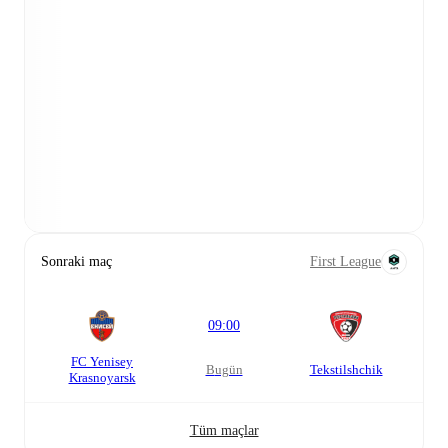
Sonraki maç
First League
09:00
FC Yenisey
bugün
Tekstilshchik
Krasnoyarsk
Tüm maçlar