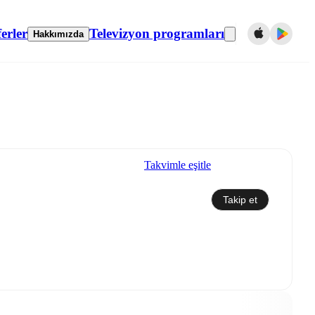
erler
Televizyon programları
Hakkımızda
Takvimle eşitle
Takip et