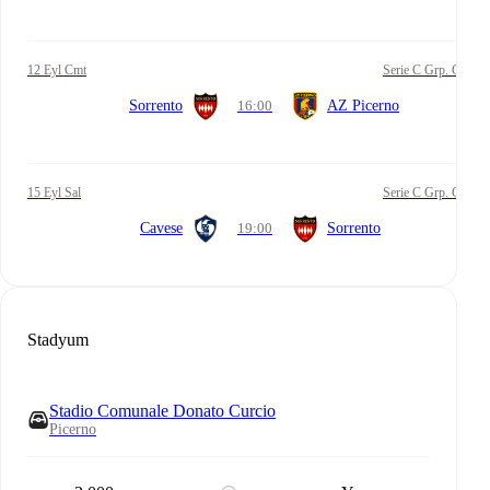
12 Eyl Cmt
Serie C Grp. C
Sorrento
16:00
AZ Picerno
15 Eyl Sal
Serie C Grp. C
Cavese
19:00
Sorrento
Stadyum
Stadio Comunale Donato Curcio
Picerno