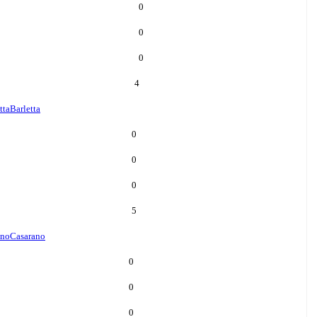
0
0
0
4
tta
Barletta
0
0
0
5
ano
Casarano
0
0
0