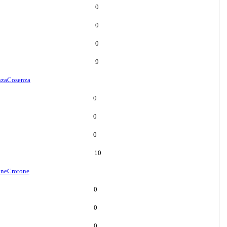
0
0
0
9
nza
Cosenza
0
0
0
10
one
Crotone
0
0
0