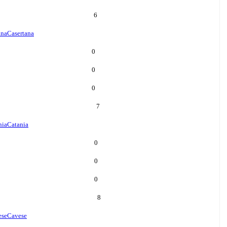
6
ana
Casertana
0
0
0
7
nia
Catania
0
0
0
8
ese
Cavese