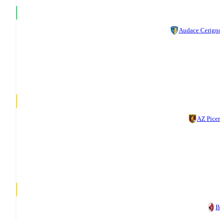
Audace Cerign
AZ Pice
B