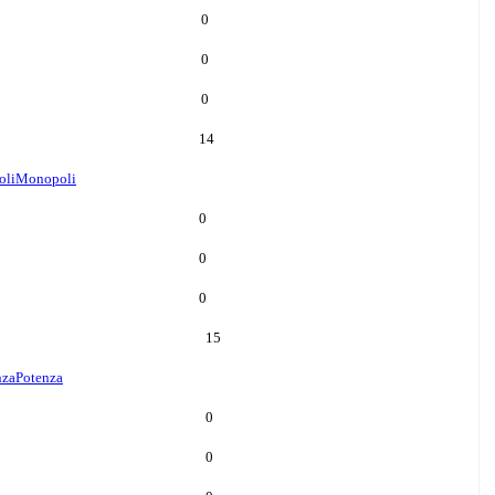
0
0
0
14
oli
Monopoli
0
0
0
15
nza
Potenza
0
0