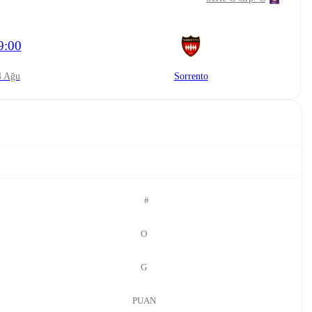
9:00
24 Ağu
Sorrento
#
O
G
PUAN