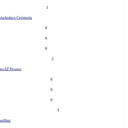
1
ola
Audace Cerignola
0
0
0
2
rno
AZ Picerno
0
0
0
3
ari
Bari