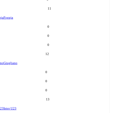
11
gia
Foggia
0
0
0
12
ano
Giugliano
0
0
0
13
U23
Inter U23