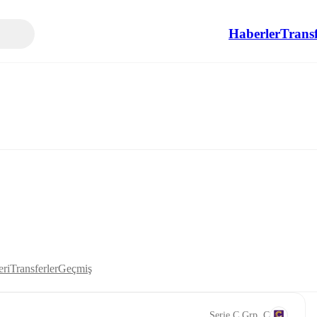
Haberler
Transf
eri
Transferler
Geçmiş
Serie C Grp. C