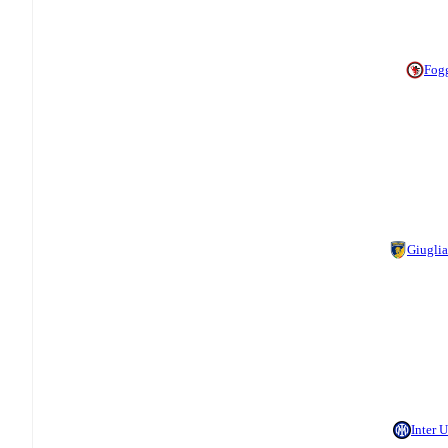
Fog
Giugli
Inter 