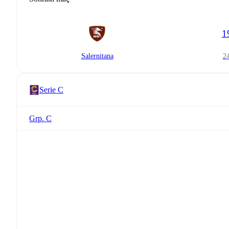
1
Salernitana
Serie C
Grp. C