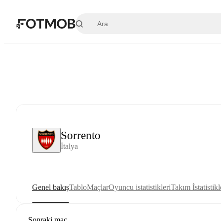
Ana içeriğe geç
Sorrento
İtalya
Genel bakış
Tablo
Maçlar
Oyuncu istatistikleri
Takım İstatistikl
Sonraki maç