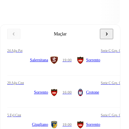
Maçlar
24 Ağu Pzt
Serie C Grp. C
Salernitana
19:00
Sorrento
29 Ağu Cmt
Serie C Grp. C
Sorrento
16:00
Crotone
5 Eyl Cmt
Serie C Grp. C
Giugliano
19:00
Sorrento