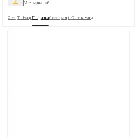
Міжнародний
Огляд
Таблиця
Поєдинки
Стат. гравців
Стат. команд