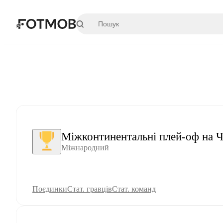
Перейти до основного вмісту
Міжконтинентальні плей-оф на 
Міжнародний
Поєдинки
Стат. гравців
Стат. команд