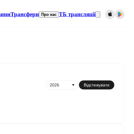
вини
Трансфери
ТБ трансляції
Про нас
нізувати з календарем
Відстежувати