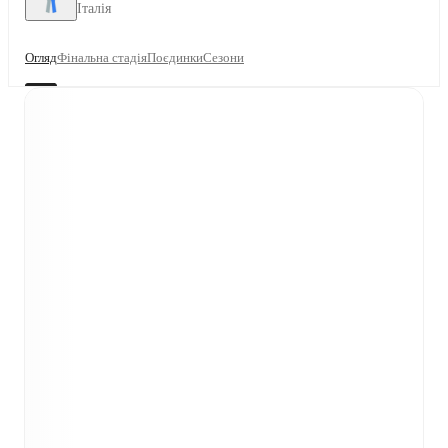
Італія
Огляд
Фінальна стадія
Поєдинки
Сезони