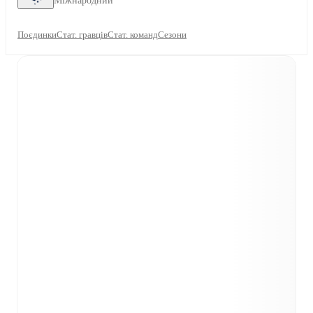
Міжнародний
Поєдинки
Стат. гравців
Стат. команд
Сезони