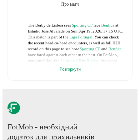
Про матч
The
Derby de Lisboa
sees
Sporting CP
face
Benfica
at
Estádio José Alvalade
on
Sun, Apr 19, 2026, 17:15 UTC
.
This match is part of the
Liga Portugal
. You can check
the recent head-to-head encounters, as well as full H2H
record on this page to see how
Sporting CP
and
Benfica
have fared against each other in the past. On FotMob,
you can follow the
Sporting CP
vs
Benfica
live score
with a full set of match features, including:
Розгорнути
Live updates: Every goal, card, substitution and key
moment instantly delivered on FotMob.
Real-time extensive stats powered by Opta:
Possession, shots, corners, big chances created, xG,
momentum, and shot maps.
FotMob - необхідний
The lineups are:
додаток для прихильників
Sporting CP
(4-2-3-1)
:
Rui Silva
-
Eduardo Quaresma
,