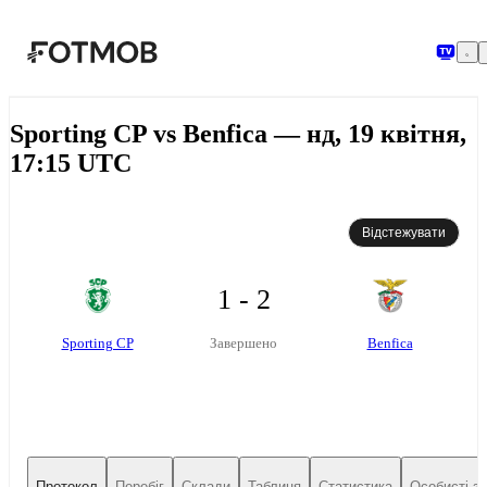
Перейти до основного вмісту
Sporting CP vs Benfica — нд, 19 квітня,
17:15 UTC
Відстежувати
1 - 2
Sporting CP
Benfica
Завершено
Протокол
Перебіг
Склади
Таблиця
Статистика
Особисті зу