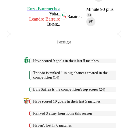
Enzo Barrenechea
Minute 90 plus
Увім..
4
+4
Заміна:
Leandro Barreiro
90‎’‎
Вимк..
Інсайди
Have scored 9 goals in their last 5 matches
Trincão is ranked 1 in big chances created in the
competition (14)
Luis Suárez is the competition's top scorer (24)
Have scored 10 goals in their last 5 matches
Ranked 3 away from home this season
Haven't lost in 6 matches