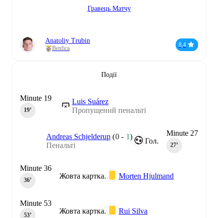
Гравець Матчу
Anatoliy Trubin
8,4
Benfica
Події
Minute 19
Luis Suárez
Пропущений пенальті
19‎’‎
Minute 27
Andreas Schjelderup
(
0
-
1
)
Гол.
Пенальті
27‎’‎
Minute 36
Жовта картка.
Morten Hjulmand
36‎’‎
Minute 53
Жовта картка.
Rui Silva
53‎’‎