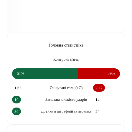
Головна статистика
Контроль м'яча
61%
39%
Очікувані голи (xG)
1,63
2,27
Загальна кількість ударів
19
14
Дотики в штрафній суперника
30
24