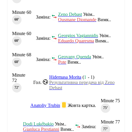
Minute 60
Zeno Debast
Увім..
Заміна:
Ousmane Diomande
Вимк..
60‎’‎
Minute 60
Georgios Vagiannidis
Увім..
Заміна:
Eduardo Quaresma
Вимк..
60‎’‎
Minute 68
Geovany Quenda
Увім..
Заміна:
Pote
Вимк..
68‎’‎
Minute
Hidemasa Morita
(
1
-
1
)
72
Гол.
Результативна передача від Zeno
Debast
72‎’‎
Minute 75
Anatoliy Trubin
Жовта картка.
75‎’‎
Minute 77
Dodi Lukébakio
Увім..
Заміна:
Gianluca Prestianni
Вимк..
77‎’‎