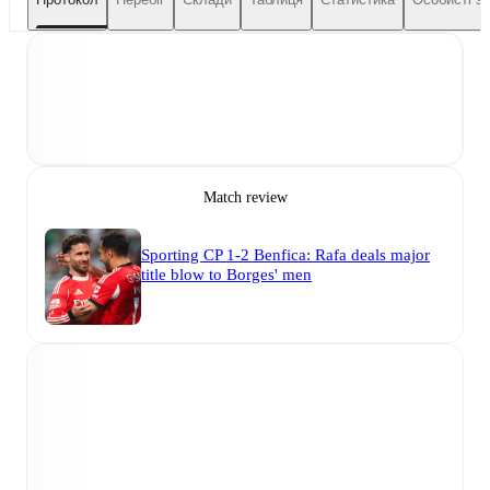
Match review
Sporting CP 1-2 Benfica: Rafa deals major
title blow to Borges' men