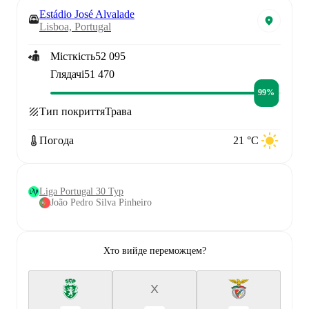
Estádio José Alvalade
Lisboa, Portugal
Місткість
52 095
Глядачі
51 470
99%
Тип покриття
Трава
Погода
21 °C
Liga Portugal 30 Тур
João Pedro Silva Pinheiro
Хто вийде переможцем?
X