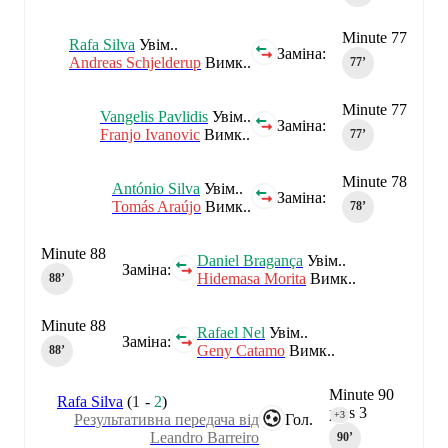
Minute 77
Rafa Silva
Увім..
Заміна:
Andreas Schjelderup
Вимк..
77‎’‎
Minute 77
Vangelis Pavlidis
Увім..
Заміна:
Franjo Ivanovic
Вимк..
77‎’‎
Minute 78
António Silva
Увім..
Заміна:
Tomás Araújo
Вимк..
78‎’‎
Minute 88
Daniel Bragança
Увім..
Заміна:
Hidemasa Morita
Вимк..
88‎’‎
Minute 88
Rafael Nel
Увім..
Заміна:
Geny Catamo
Вимк..
88‎’‎
Minute 90
Rafa Silva
(
1
-
2
)
plus 3
+3
Результативна передача від
Гол.
Leandro Barreiro
90‎’‎