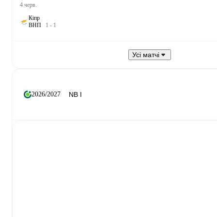
4 черв.
Кіпр
В
Н
П
1
-
1
Усі матчі
2026/2027