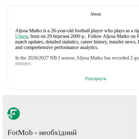
About
Aljosa Matko
is a 26-year-old football player who plays as a ri
Ujpest
, born on 29 березня 2000 р.
.
Follow Aljosa Matko on F
match updates, detailed statistics, career history, transfer news
and comprehensive performance analytics.
In the
2026/2027
NB I
season,
Aljosa Matko
has recorded
2 go
minutes
.
Aljosa Matko
scores highly on
Goals
,
Assists
,
and
Minutes
com
Розгорнути
midfielders
in the
NB I
.
Aljosa Matko
's
10
most recent matches are shown below. Visit
for full details including lineups, match events, and advanced sta
8 серпня 2026 р.
:
4
-
2
win
away at
Kisvarda
(
24 minutes
,
1
2 серпня 2026 р.
:
4
-
2
win
at home vs
Debrecen
(
35 minute
24 липня 2026 р.
:
1
-
2
loss
away at
Nyiregyhaza Spartacus
assist
)
FotMob - необхідний
7 червня 2026 р.
:
1
-
2
loss
away at
Croatia
(
26 minutes
,
5.9
4 червня 2026 р.
:
1
-
1
draw
at home vs
Cyprus
(
unused subs