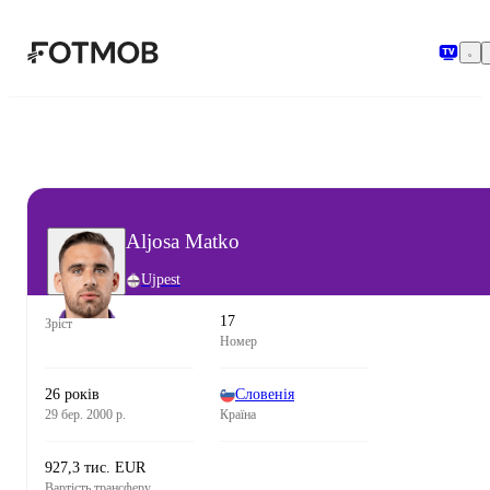
Перейти до основного вмісту
Aljosa Matko
Ujpest
17
Зріст
Номер
26 років
Словенія
29 бер. 2000 р.
Країна
927,3 тис. EUR
Вартість трансферу