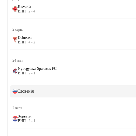
Kisvarda
В
Н
П
2
-
4
2 серп.
Debrecen
В
Н
П
4
-
2
24 лип.
Nyiregyhaza Spartacus FC
В
Н
П
2
-
1
Словенія
7 черв.
Хорватія
В
Н
П
2
-
1