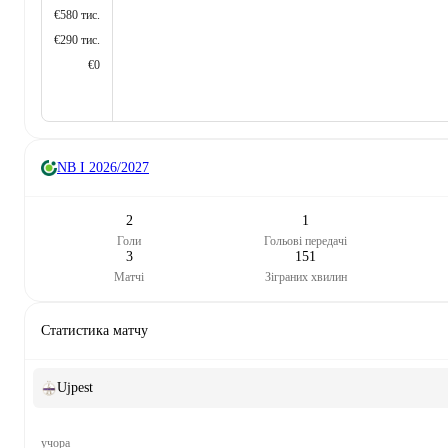
€580 тис.
€290 тис.
€0
NB I
2026/2027
2
1
Голи
Гольові передачі
3
151
Матчі
Зіграних хвилин
Статистика матчу
Ujpest
учора