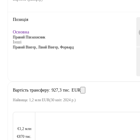
Позиція
Основна
Правий Півзахисник
Інші
Правий Вінгер, Лівий Вінгер, Форвард
Вартість трансферу
:
927,3 тис. EUR
Найвища
:
1,2 млн EUR
(
30 квіт. 2024 р.
)
€1,2 млн
€870 тис.