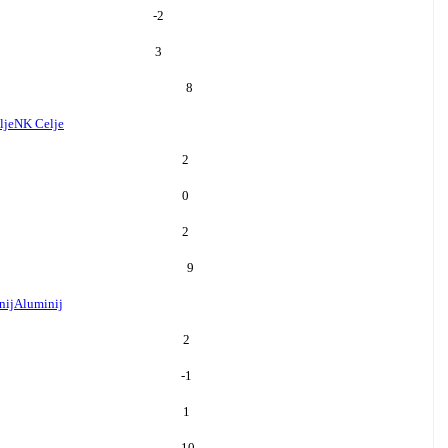
-2
3
8
lje
NK Celje
2
0
2
9
nij
Aluminij
2
-1
1
10