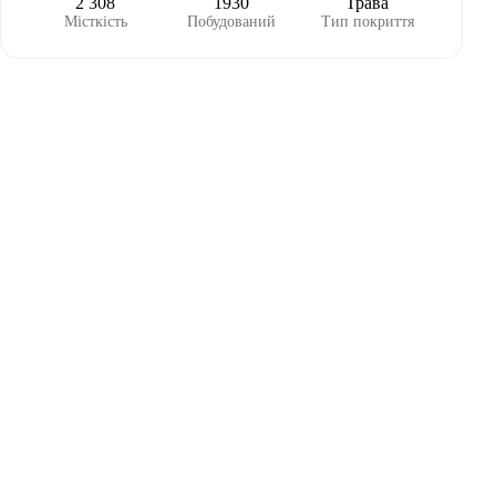
2 308
1930
Трава
Місткість
Побудований
Тип покриття