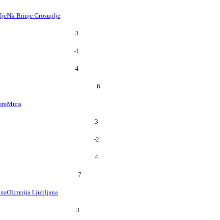
lje
Nk Brinje Grosuplje
3
-1
4
6
ra
Mura
3
-2
4
7
ana
Olimpija Ljubljana
3