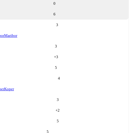
0
6
3
bor
Maribor
3
+
3
5
4
per
Koper
3
+
2
5
5