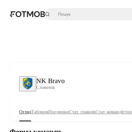
Перейти до основного вмісту
NK Bravo
Словенія
Огляд
Таблиця
Поєдинки
Стат. гравців
Стат. команд
Істор
Форма команди