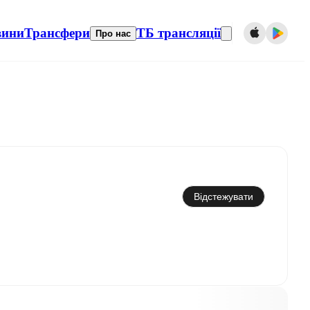
вини
Трансфери
ТБ трансляції
Про нас
Синхронізувати з календарем
Відстежувати