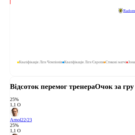
Radom
Кваліфікація Ліги Чемпіонів
Кваліфікація Ліги Європи
Стикові матчі
Зона
Відсоток перемог тренера
Очок за гру
25%
1,1 О
Arnol
22/23
25%
1,1 О