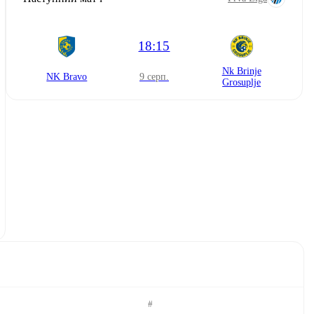
18:15
Nk Brinje
NK Bravo
9 серп.
Grosuplje
#