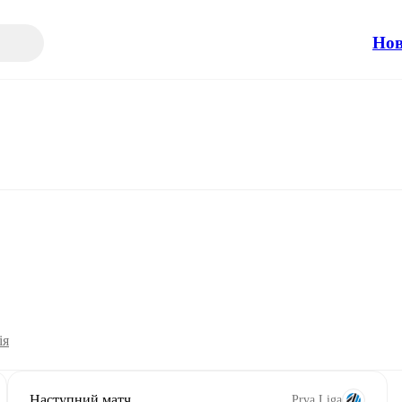
Но
ія
Наступний матч
Prva Liga