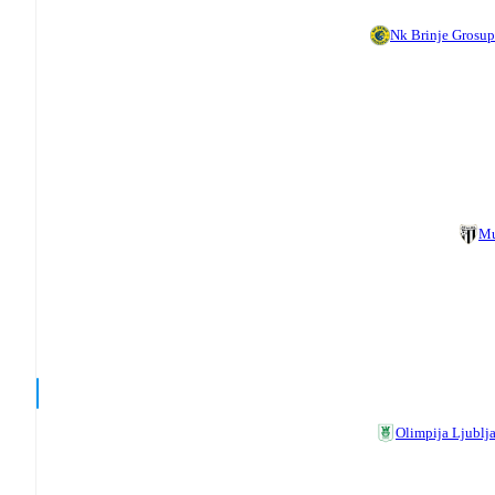
Nk Brinje Grosup
Mu
Olimpija Ljublj