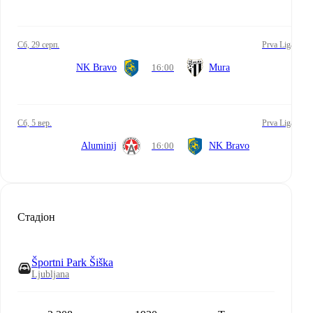
сб, 29 серп.
Prva Liga
NK Bravo
16:00
Mura
сб, 5 вер.
Prva Liga
Aluminij
16:00
NK Bravo
Стадіон
Športni Park Šiška
Ljubljana