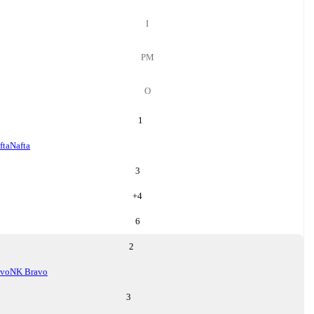
І
РМ
О
1
fta
Nafta
3
+
4
6
2
avo
NK Bravo
3