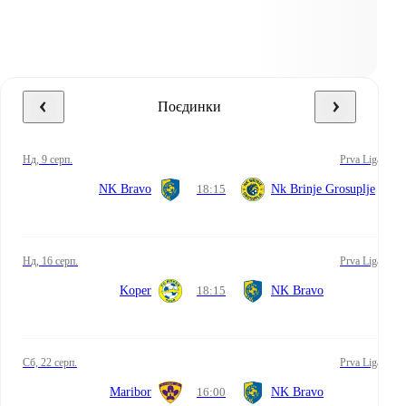
Поєдинки
нд, 9 серп.
Prva Liga
NK Bravo
18:15
Nk Brinje Grosuplje
нд, 16 серп.
Prva Liga
Koper
18:15
NK Bravo
сб, 22 серп.
Prva Liga
Maribor
16:00
NK Bravo