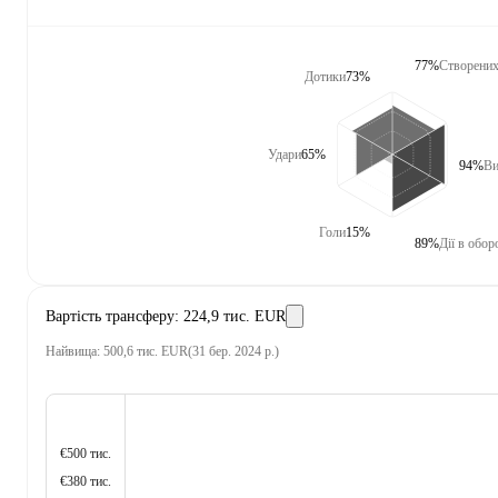
77%
Створених
Дотики
73%
Удари
65%
94%
Ви
Голи
15%
89%
Дії в обор
Вартість трансферу
:
224,9 тис. EUR
Найвища
:
500,6 тис. EUR
(
31 бер. 2024 р.
)
€500 тис.
€380 тис.