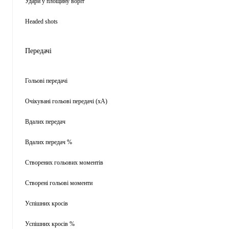
Удари у площину воріт
Headed shots
Передачі
Гольові передачі
Очікувані гольові передачі (xA)
Вдалих передач
Вдалих передач %
Створених гольових моментів
Створені гольові моменти
Успішних кросів
Успішних кросів %