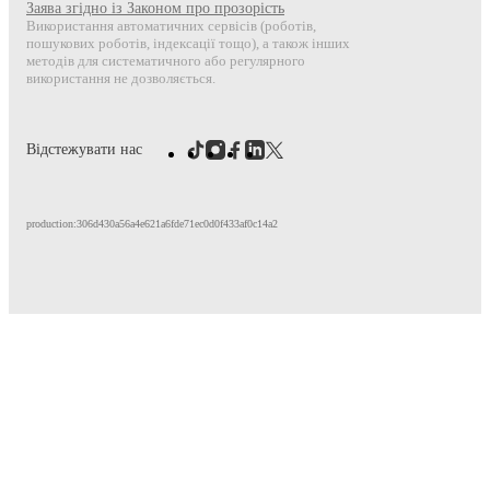
Заява згідно із Законом про прозорість
Використання автоматичних сервісів (роботів,
пошукових роботів, індексації тощо), а також інших
методів для систематичного або регулярного
використання не дозволяється.
Відстежувати нас
production:306d430a56a4e621a6fde71ec0d0f433af0c14a2