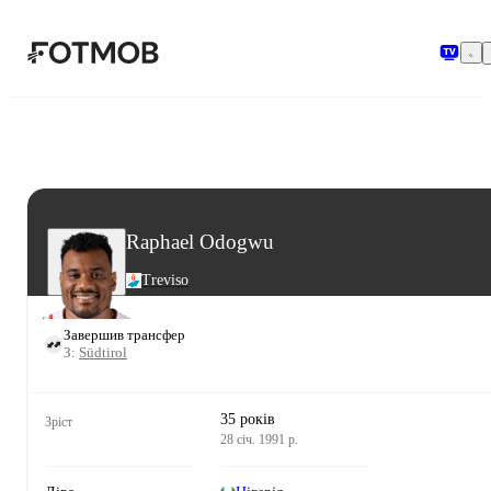
Перейти до основного вмісту
Raphael Odogwu
Treviso
Завершив трансфер
З:
Südtirol
35 років
Зріст
28 січ. 1991 р.