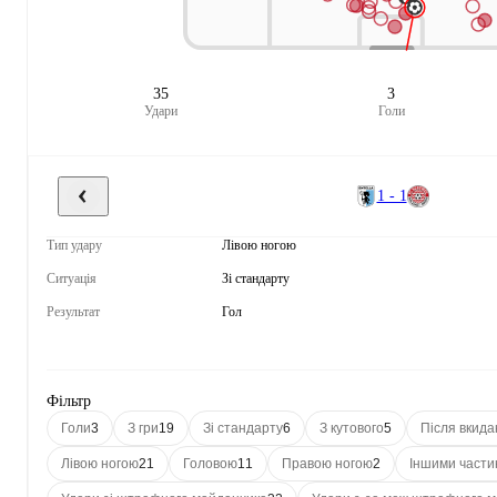
35
3
Удари
Голи
1 - 1
Тип удару
Лівою ногою
Ситуація
Зі стандарту
Результат
Гол
Фільтр
Голи
3
З гри
19
Зі стандарту
6
З кутового
5
Після вкида
Лівою ногою
21
Головою
11
Правою ногою
2
Іншими части