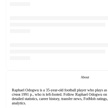
About
Raphael Odogwu
is a 35-year-old football player who plays as 
січня 1991 р., who is left-footed
.
Follow Raphael Odogwu on F
detailed statistics, career history, transfer news, FotMob rati
analytics.