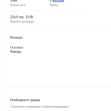
Ліва
Нігерія
Робоча нога
Країна
224,9 тис. EUR
Вартість трансферу
Позиція
Основна
Форвард
Особливості гравця
Статистика в порівнянні з іншими форвардами