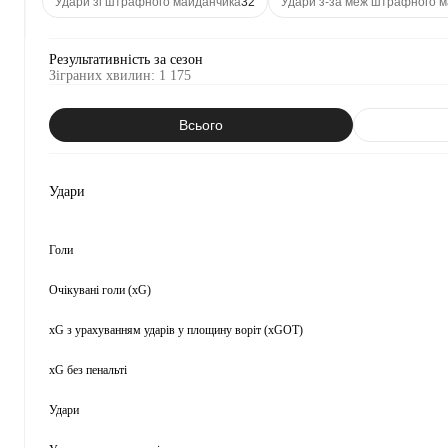
Удари зі штрафного майданчика
32
Удари з-за меж штрафного 
Результативність за сезон
Зіграних хвилин
:
1 175
Всього
Удари
Голи
Очікувані голи (xG)
xG з урахуванням ударів у площину воріт (xGOT)
xG без пенальті
Удари