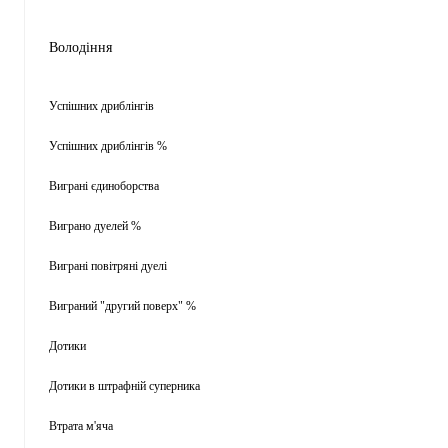
Володіння
Успішних дриблінгів
Успішних дриблінгів %
Виграні єдиноборства
Виграно дуелей %
Виграні повітряні дуелі
Виграний "другий поверх" %
Дотики
Дотики в штрафній суперника
Втрата м'яча