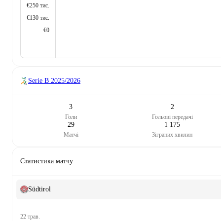
€250 тис.
€130 тис.
€0
Serie B
2025/2026
3
2
Голи
Гольові передачі
29
1 175
Матчі
Зіграних хвилин
Статистика матчу
Südtirol
22 трав.