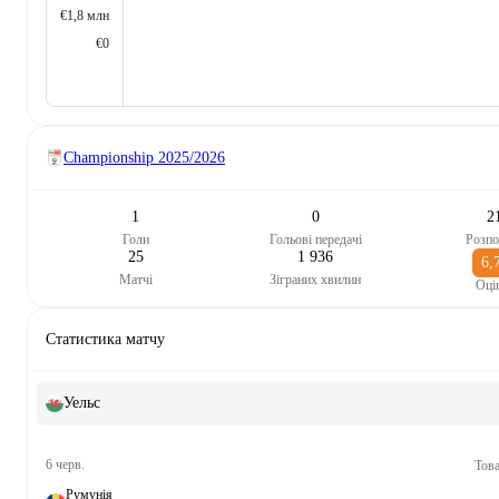
€1,8 млн
€0
Championship
2025/2026
1
0
2
Голи
Гольові передачі
Розпо
25
1 936
6,
Матчі
Зіграних хвилин
Оці
Статистика матчу
Уельс
6 черв.
Това
Румунія