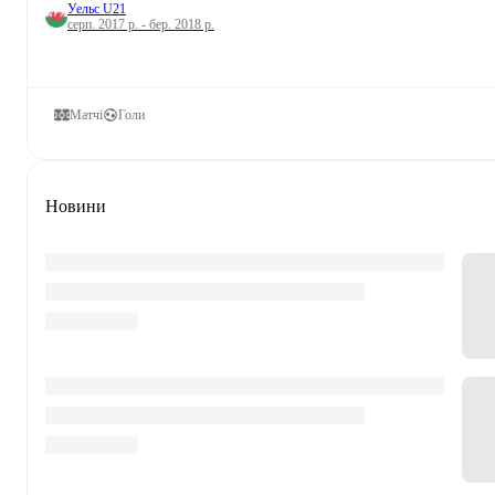
Уельс U21
серп. 2017 р. - бер. 2018 р.
Матчі
Голи
Новини