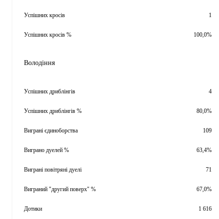
Успішних кросів
1
Успішних кросів %
100,0%
Володіння
Успішних дриблінгів
4
Успішних дриблінгів %
80,0%
Виграні єдиноборства
109
Виграно дуелей %
63,4%
Виграні повітряні дуелі
71
Виграний "другий поверх" %
67,0%
Дотики
1 616