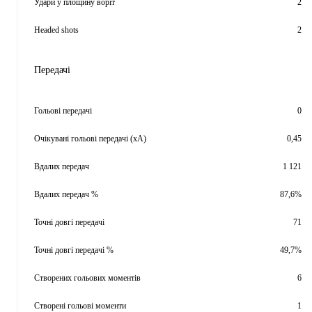
Удари у площину воріт
2
Headed shots
2
Передачі
Гольові передачі
0
Очікувані гольові передачі (xA)
0,45
Вдалих передач
1 121
Вдалих передач %
87,6%
Точні довгі передачі
71
Точні довгі передачі %
49,7%
Створених гольових моментів
6
Створені гольові моменти
1