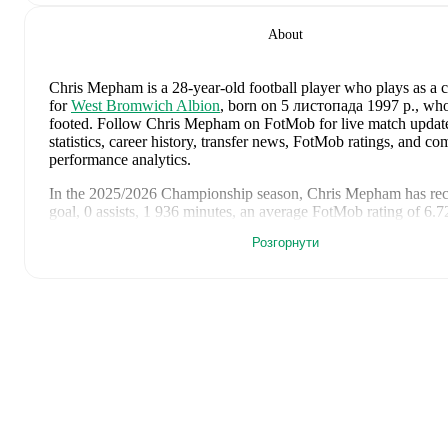
About
Chris Mepham
is a 28-year-old football player who plays as a 
for
West Bromwich Albion
, born on 5 листопада 1997 р., who 
footed
.
Follow Chris Mepham on FotMob for live match updates
statistics, career history, transfer news, FotMob ratings, and c
performance analytics.
In the
2025/2026
Championship
season,
Chris Mepham
has re
goal, 0 assists, 1 936 minutes, an average FotMob rating of 6.7
cards
.
Розгорнути
Chris Mepham
's
10
most recent matches are shown below. Visi
match page for full details including lineups, match events, an
statistics:
6 червня 2026 р.
:
1
-
2
loss
away at
Romania
(
19 minutes
,
6
rating
)
2 червня 2026 р.
:
1
-
1
draw
at home vs
Ghana
(
23 minutes
FotMob rating
)
18 квітня 2026 р.
:
2
-
0
win
away at
Preston North End
(
unu
substitute
)