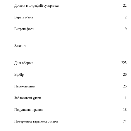
Дотики в штрафній суперника
22
Втрата м'яча
2
Виграні фоли
9
Захист
Дії в обороні
225
Відбір
26
Перехоплення
25
Заблоковані удари
11
Порушення правил
18
Повернення втраченого м'яча
74