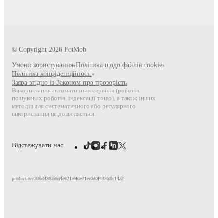
© Copyright
2026
FotMob
Умови користування
•
Політика щодо файлів cookie
•
Політика конфіденційності
•
Заява згідно із Законом про прозорість
Використання автоматичних сервісів (роботів,
пошукових роботів, індексації тощо), а також інших
методів для систематичного або регулярного
використання не дозволяється.
Відстежувати нас
production:306d430a56a4e621a6fde71ec0d0f433af0c14a2