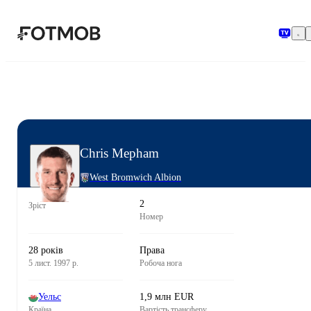
Перейти до основного вмісту
Chris Mepham
West Bromwich Albion
2
Зріст
Номер
28 років
Права
5 лист. 1997 р.
Робоча нога
Уельс
1,9 млн EUR
Країна
Вартість трансферу