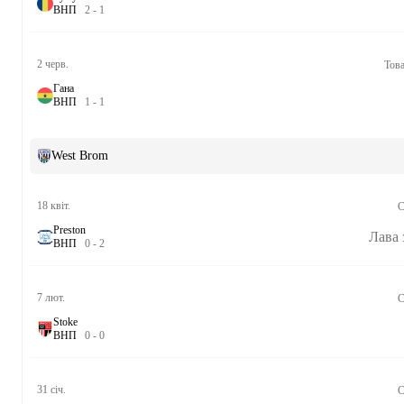
В
Н
П
2
-
1
2 черв.
Това
Гана
В
Н
П
1
-
1
West Brom
18 квіт.
C
Preston
Лава 
В
Н
П
0
-
2
7 лют.
C
Stoke
В
Н
П
0
-
0
31 січ.
C