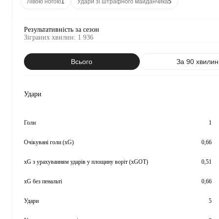
Лівою ногою
1
Удари зі штрафного майданчика
5
Результативність за сезон
Зіграних хвилин
:
1 936
Всього
За 90 хвилин
Удари
Голи
1
Очікувані голи (xG)
0,66
xG з урахуванням ударів у площину воріт (xGOT)
0,51
xG без пенальті
0,66
Удари
5