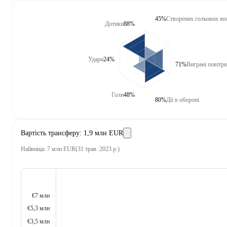
45%
Створених гольових мо
Дотики
88%
Удари
24%
71%
Виграні повітря
Голи
48%
80%
Дії в обороні
Вартість трансферу
:
1,9 млн EUR
Найвища
:
7 млн EUR
(
31 трав. 2023 р.
)
€7 млн
€5,3 млн
€3,5 млн