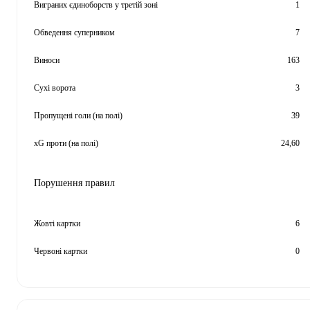
Виграних єдиноборств у третій зоні
1
Обведення суперником
7
Виноси
163
Сухі ворота
3
Пропущені голи (на полі)
39
xG проти (на полі)
24,60
Порушення правил
Жовті картки
6
Червоні картки
0