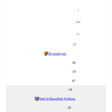
І
РМ
О
17
Diyala
Diyala
38
-19
41
18
Naft Al-Basra
Naft Al-Basra
38