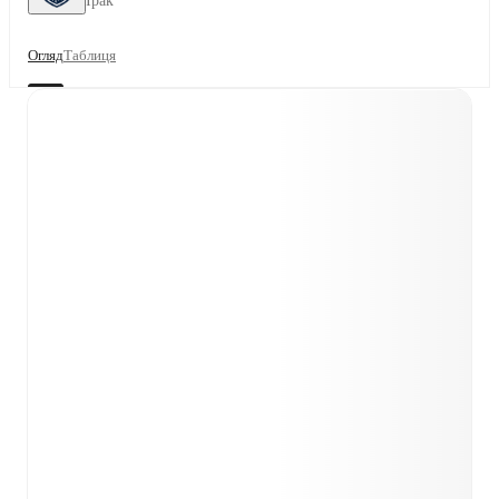
Ірак
Огляд
Таблиця