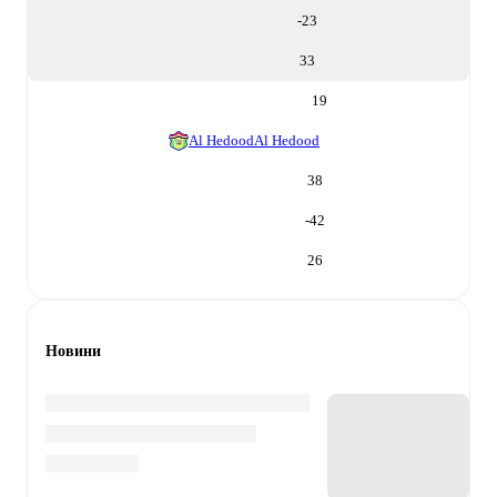
-23
33
19
Al Hedood
Al Hedood
38
-42
26
Новини