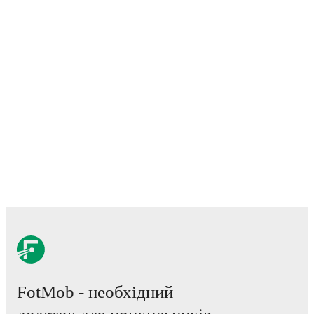
Basra
, including live match updates, squad information,
transfer news, fixture lists, and detailed performance
analytics. Follow
Naft Al-Basra
to receive notifications
about upcoming matches, goals, and other key events.
FotMob - необхідний