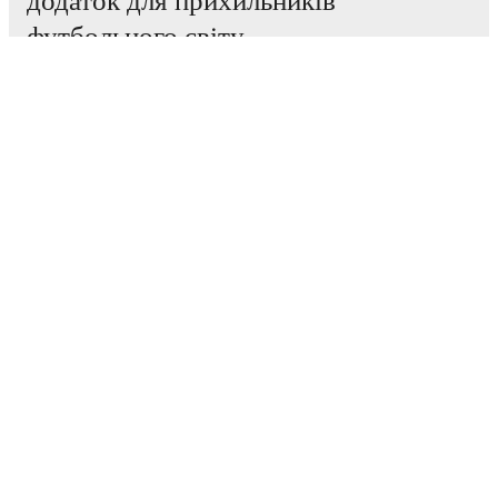
додаток для прихильників
футбольного світу.
Матчі
Новини
Трансферний Центр
Чутки
ТБ трансляції
Про нас
Кар'єра
Рекламувати
Lineup Builder
FAQ
Рейтинг FIFA серед чоловіків
Рейтинг FIFA серед жінок
Передбачення
Інформаційний бюлетень