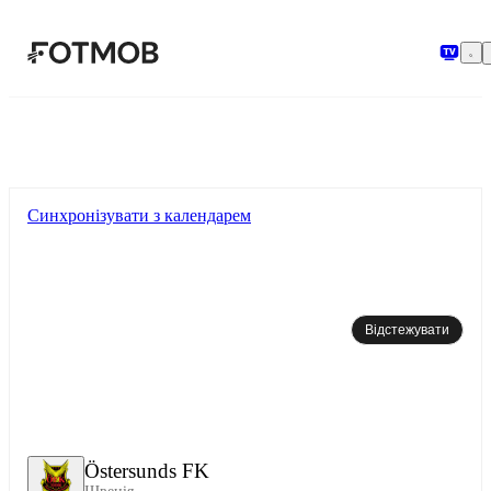
Перейти до основного вмісту
Синхронізувати з календарем
Відстежувати
Östersunds FK