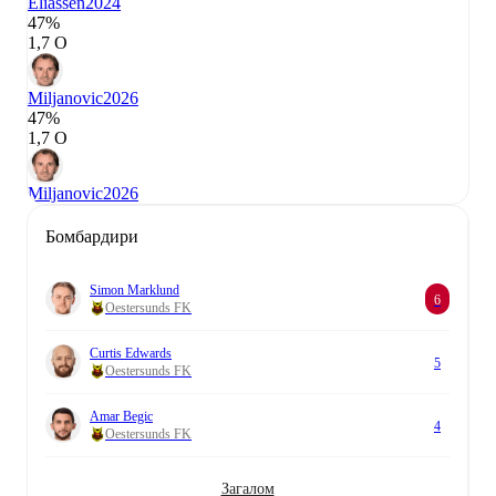
Eliassen
2024
47%
1,7 О
Miljanovic
2026
47%
1,7 О
Miljanovic
2026
Бомбардири
Simon Marklund
6
Oestersunds FK
Curtis Edwards
5
Oestersunds FK
Amar Begic
4
Oestersunds FK
Загалом