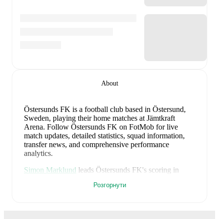
About
Östersunds FK is a football club
based in Östersund,
Sweden
, playing their home matches at Jämtkraft
Arena
.
Follow Östersunds FK on FotMob for live
match updates, detailed statistics, squad information,
transfer news, and comprehensive performance
analytics.
Simon Marklund
leads
Östersunds FK
's scoring
in
league play
with
6
goals
this season.
Curtis Edwards
Розгорнути
has contributed
5
, while
Amar Begic
has added
4
.
Simon Marklund
is the chief creator for
Östersunds FK
in league play
with
4
assists
this season.
Daniel