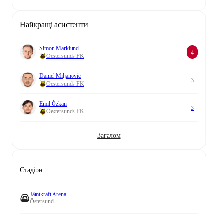
Найкращі асистенти
Simon Marklund
4
Oestersunds FK
Daniel Miljanovic
3
Oestersunds FK
Emil Özkan
3
Oestersunds FK
Загалом
Стадіон
Jämtkraft Arena
Östersund