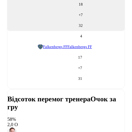
18
+
7
32
4
Falkenbergs FF
Falkenbergs FF
17
+
7
31
Відсоток перемог тренера
Очок за
гру
58%
2,0 О