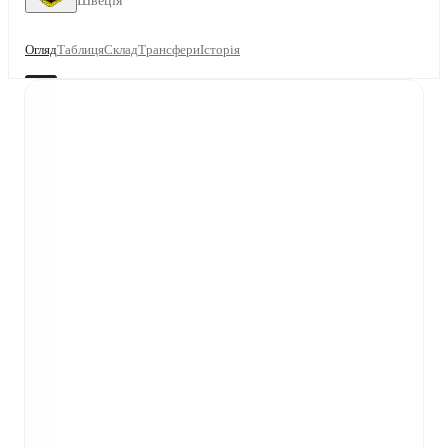
Швеція
Огляд
Таблиця
Склад
Трансфери
Історія