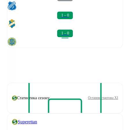
1 - 0
1 - 0
Статистика сезону
Остання стартова XI
Superettan