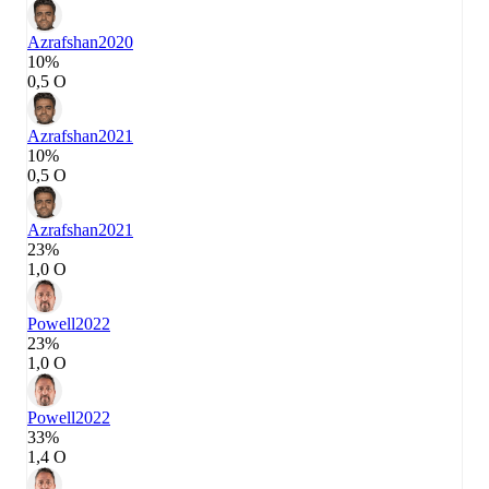
Azrafshan
2020
10%
0,5 О
Azrafshan
2021
10%
0,5 О
Azrafshan
2021
23%
1,0 О
Powell
2022
23%
1,0 О
Powell
2022
33%
1,4 О