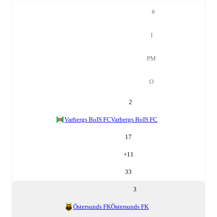
#
І
РМ
О
2
Varbergs BoIS FC
Varbergs BoIS FC
17
+
11
33
3
Östersunds FK
Östersunds FK