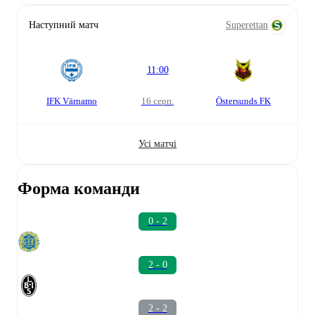
Наступний матч
Superettan
11:00
IFK Värnamo
16 серп.
Östersunds FK
Усі матчі
Форма команди
0 - 2
2 - 0
2 - 2