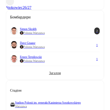
Stokowiec
26/27
Бомбардири
Simon Skrabb
2
Polonia Warszawa
Dave Gnaase
1
Polonia Warszawa
Ernest Terpilowski
1
Polonia Warszawa
Загалом
Стадіон
Stadion Polonii im. generała Kazimierza Sosnkowskiego
Warszawa