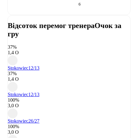
6
Відсоток перемог тренера
Очок за
гру
37%
1,4 О
Stokowiec
12/13
37%
1,4 О
Stokowiec
12/13
100%
3,0 О
Stokowiec
26/27
100%
3,0 О