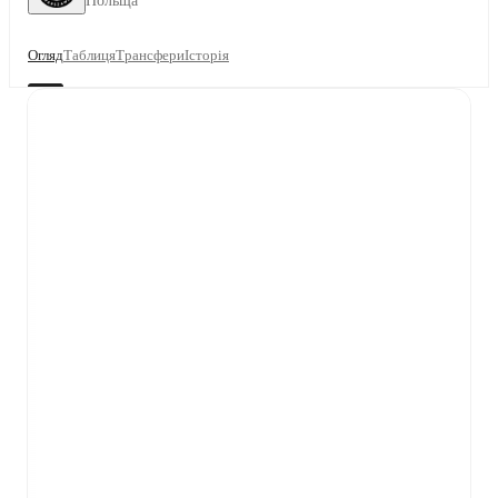
Польща
Огляд
Таблиця
Трансфери
Історія