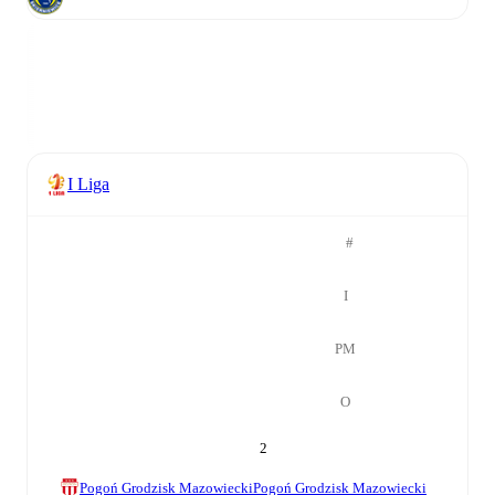
I Liga
#
І
РМ
О
2
Pogoń Grodzisk Mazowiecki
Pogoń Grodzisk Mazowiecki