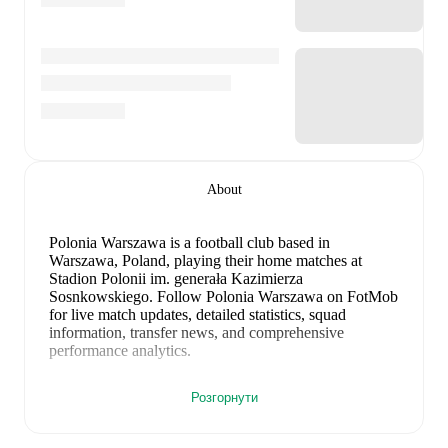
About
Polonia Warszawa is a football club
based in
Warszawa, Poland
, playing their home matches at
Stadion Polonii im. generała Kazimierza
Sosnkowskiego
.
Follow Polonia Warszawa on FotMob
for live match updates, detailed statistics, squad
information, transfer news, and comprehensive
performance analytics.
Simon Skrabb
leads
Polonia Warszawa
's scoring
in
Розгорнути
league play
with
2
goals
this season.
Dave Gnaase
has
contributed
1
, while
Ernest Terpilowski
has added
1
.