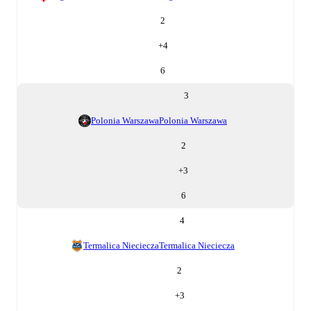
2
+
4
6
3
Polonia Warszawa
Polonia Warszawa
2
+
3
6
4
Termalica Nieciecza
Termalica Nieciecza
2
+
3