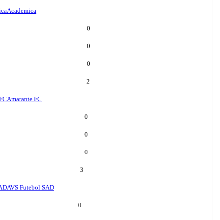
ica
Academica
0
0
0
2
 FC
Amarante FC
0
0
0
3
SAD
AVS Futebol SAD
0