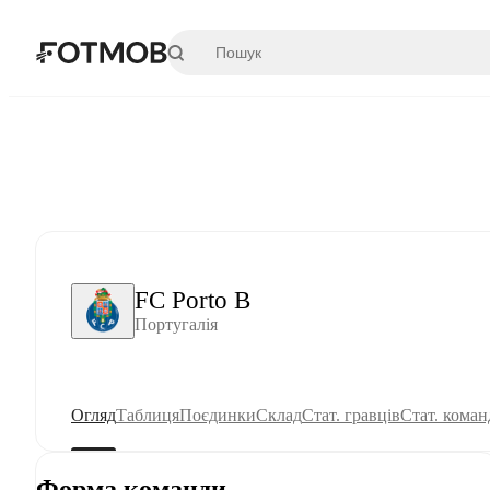
Перейти до основного вмісту
FC Porto B
Португалія
Огляд
Таблиця
Поєдинки
Склад
Стат. гравців
Стат. коман
Форма команди