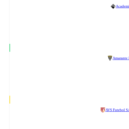
Academ
Amarante
AVS Futebol 