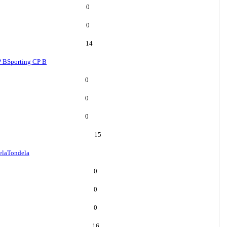
0
0
14
P B
Sporting CP B
0
0
0
15
ela
Tondela
0
0
0
16