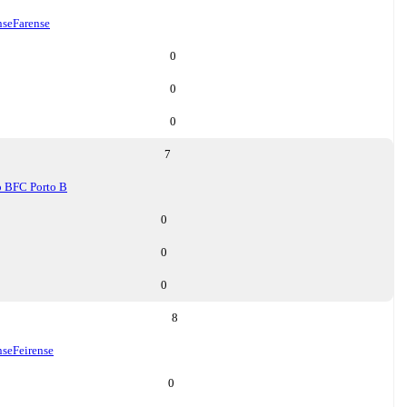
nse
Farense
0
0
0
7
o B
FC Porto B
0
0
0
8
nse
Feirense
0