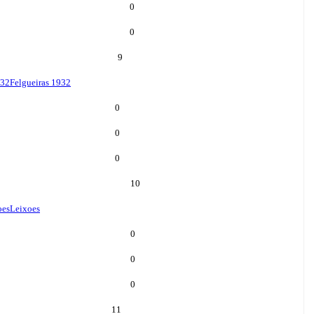
0
0
9
932
Felgueiras 1932
0
0
0
10
oes
Leixoes
0
0
0
11