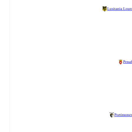
Lusitania Lour
Penaf
Portimone