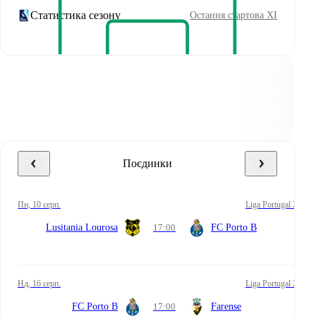
Статистика сезону
Остання стартова XI
Поєдинки
пн, 10 серп.
Liga Portugal 2
Lusitania Lourosa
17:00
FC Porto B
нд, 16 серп.
Liga Portugal 2
FC Porto B
17:00
Farense