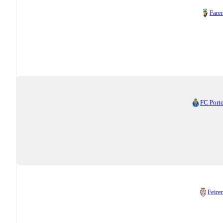
Fare
FC Port
Feire