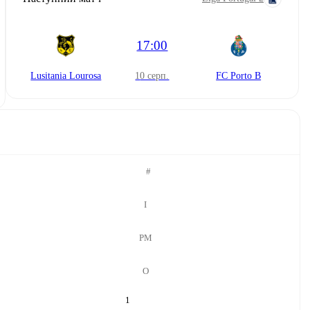
17:00
Lusitania Lourosa
10 серп.
FC Porto B
#
І
РМ
О
1