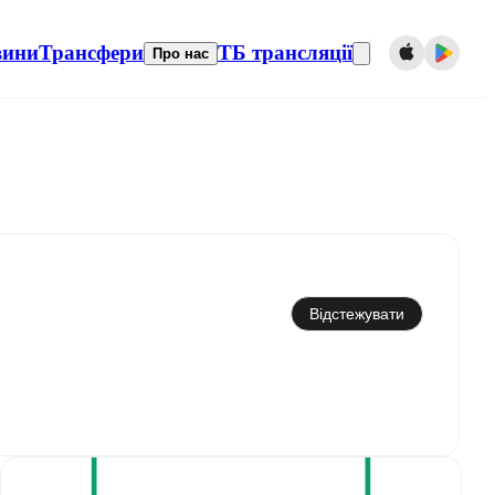
вини
Трансфери
ТБ трансляції
Про нас
Синхронізувати з календарем
Відстежувати