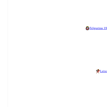
Felgueiras 1
Leix