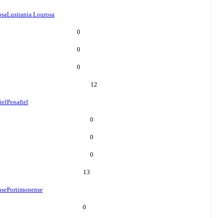
osa
Lusitania Lourosa
0
0
0
12
iel
Penafiel
0
0
0
13
nse
Portimonense
0