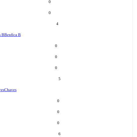
0
0
4
a B
Benfica B
0
0
0
5
ves
Chaves
0
0
0
6