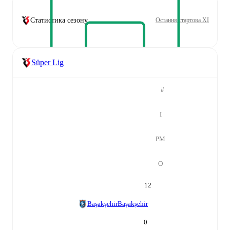
Статистика сезону
Остання стартова XI
Süper Lig
#
І
РМ
О
12
Başakşehir
Başakşehir
0