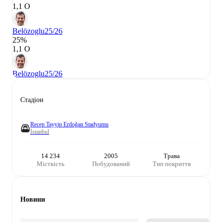
1,1 О
Belözoglu
25/26
25%
1,1 О
Belözoglu
25/26
Стадіон
Recep Tayyip Erdoğan Stadyumu
İstanbul
14 234
2005
Трава
Місткість
Побудований
Тип покриття
Новини