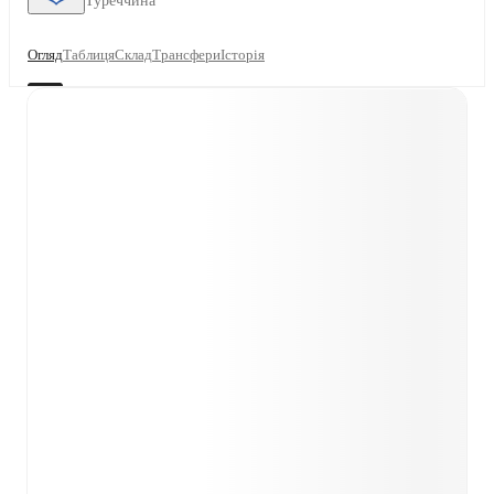
Туреччина
Огляд
Таблиця
Склад
Трансфери
Історія