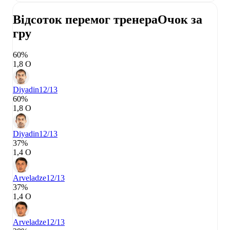
Відсоток перемог тренера
Очок за
гру
60%
1,8 О
Diyadin
12/13
60%
1,8 О
Diyadin
12/13
37%
1,4 О
Arveladze
12/13
37%
1,4 О
Arveladze
12/13