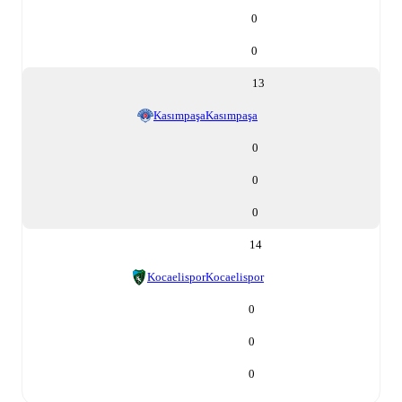
0
0
13
Kasımpaşa
Kasımpaşa
0
0
0
14
Kocaelispor
Kocaelispor
0
0
0