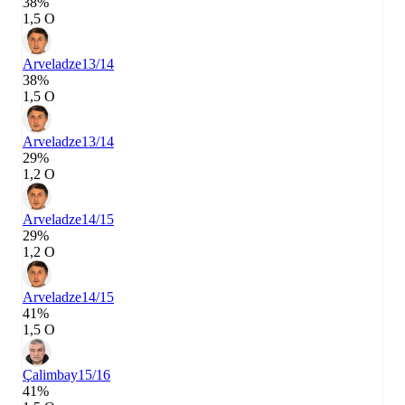
38%
1,5 О
Arveladze
13/14
38%
1,5 О
Arveladze
13/14
29%
1,2 О
Arveladze
14/15
29%
1,2 О
Arveladze
14/15
41%
1,5 О
Çalimbay
15/16
41%