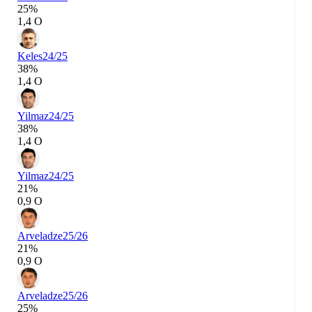
25%
1,4 О
Keles
24/25
38%
1,4 О
Yilmaz
24/25
38%
1,4 О
Yilmaz
24/25
21%
0,9 О
Arveladze
25/26
21%
0,9 О
Arveladze
25/26
25%