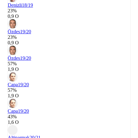
Denizli
18/19
23%
0,9 О
Özdes
19/20
23%
0,9 О
Özdes
19/20
57%
1,9 О
Capa
19/20
57%
1,9 О
Capa
19/20
43%
1,6 О
Altiparmak
20/21