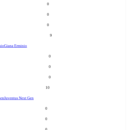
0
0
0
9
nio
Giana Erminio
0
0
0
10
Gen
Juventus Next Gen
0
0
0