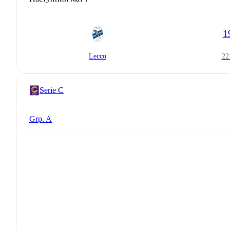
1
Lecco
2
Serie C
Grp. A