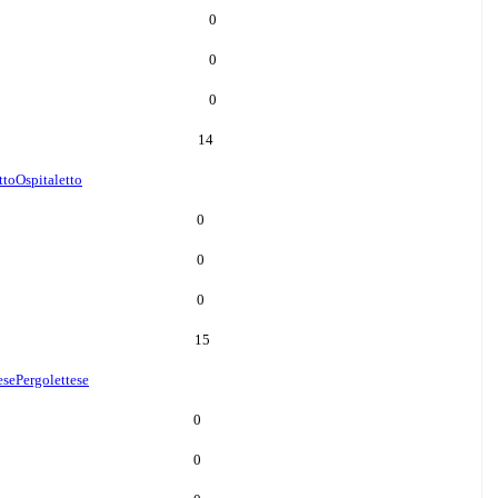
0
0
0
14
tto
Ospitaletto
0
0
0
15
ese
Pergolettese
0
0