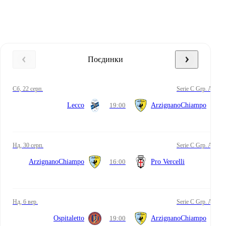
Поєдинки
сб, 22 серп.
Serie C Grp. A
Lecco
19:00
ArzignanoChiampo
нд, 30 серп.
Serie C Grp. A
ArzignanoChiampo
16:00
Pro Vercelli
нд, 6 вер.
Serie C Grp. A
Ospitaletto
19:00
ArzignanoChiampo