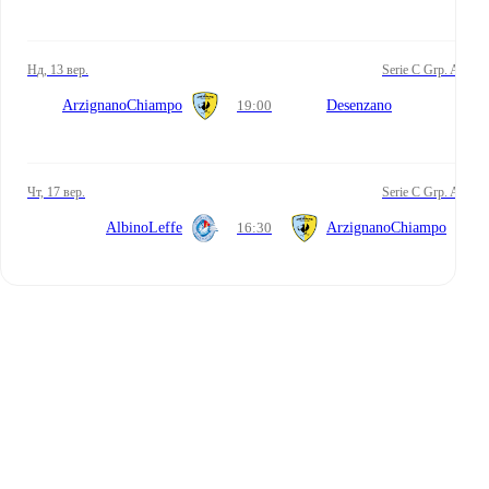
нд, 13 вер.
Serie C Grp. A
ArzignanoChiampo
19:00
Desenzano
чт, 17 вер.
Serie C Grp. A
AlbinoLeffe
16:30
ArzignanoChiampo