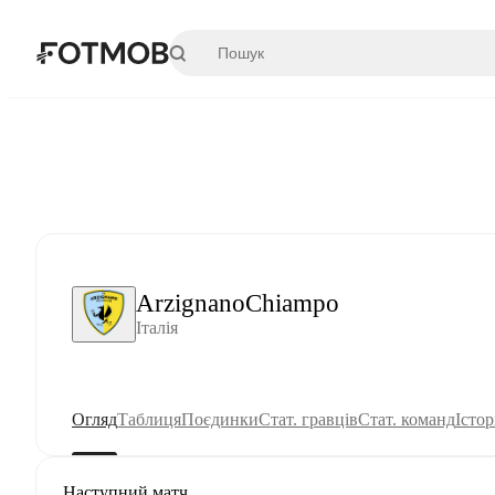
Перейти до основного вмісту
ArzignanoChiampo
Італія
Огляд
Таблиця
Поєдинки
Стат. гравців
Стат. команд
Істор
Наступний матч