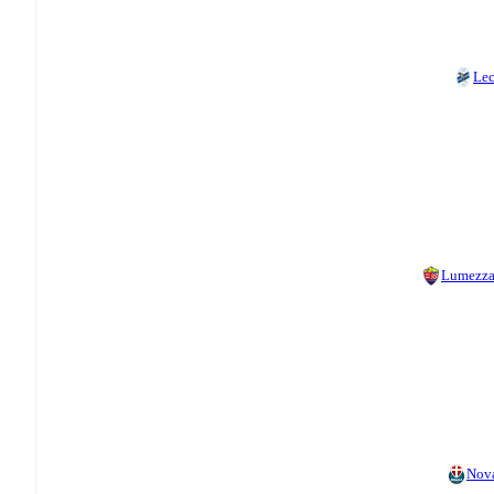
Le
Lumezz
Nov