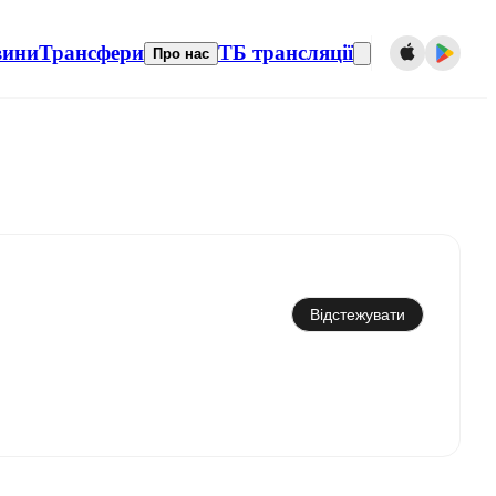
вини
Трансфери
ТБ трансляції
Про нас
Синхронізувати з календарем
Відстежувати