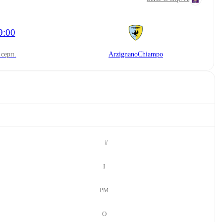
9:00
2 серп.
ArzignanoChiampo
#
І
РМ
О