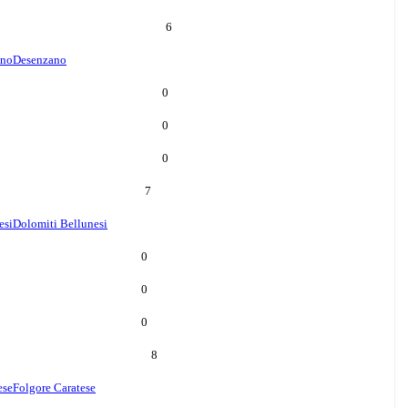
6
ano
Desenzano
0
0
0
7
esi
Dolomiti Bellunesi
0
0
0
8
ese
Folgore Caratese