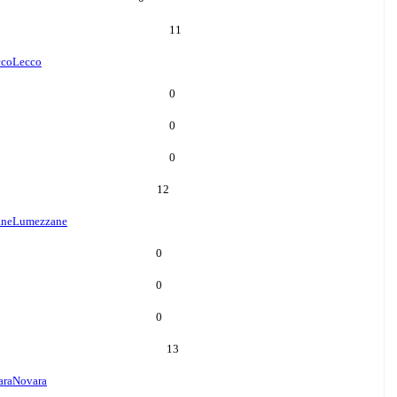
11
cco
Lecco
0
0
0
12
ane
Lumezzane
0
0
0
13
ara
Novara