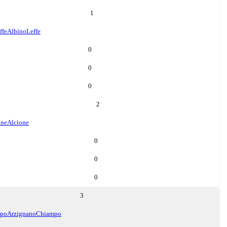
1
ffe
AlbinoLeffe
0
0
0
2
one
Alcione
0
0
0
3
mpo
ArzignanoChiampo