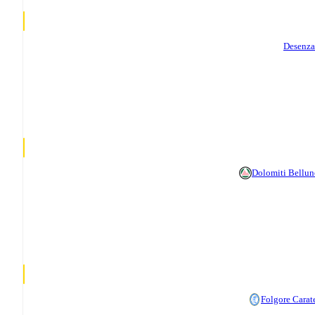
Desenz
Dolomiti Bellun
Folgore Carat