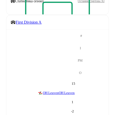
Статистика сезону
Остання стартова XI
First Division A
#
І
РМ
О
15
OH Leuven
OH Leuven
1
-2