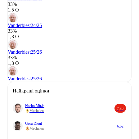
33%
1,5 О
Vanderbiest
24/25
33%
1,3 О
Vanderbiest
25/26
33%
1,3 О
Vanderbiest
25/26
Найкращі оцінки
Nacho Mirás
7,36
Mechelen
Gora Diouf
6,62
Mechelen