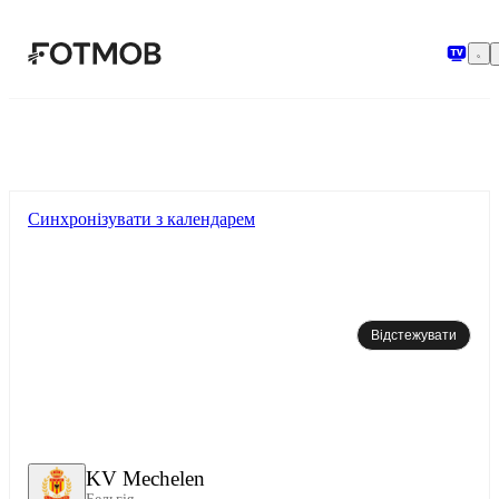
Перейти до основного вмісту
Синхронізувати з календарем
Відстежувати
KV Mechelen