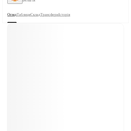
Бельгія
Огляд
Таблиця
Склад
Трансфери
Історія