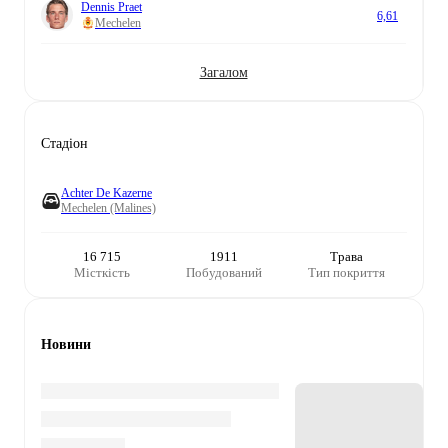
Dennis Praet
6,61
Mechelen
Загалом
Стадіон
Achter De Kazerne
Mechelen (Malines)
16 715
1911
Трава
Місткість
Побудований
Тип покриття
Новини