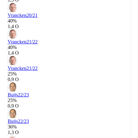
Vrancken
20/21
40%
1,4 О
Vrancken
21/22
40%
1,4 О
Vrancken
21/22
25%
0,9 О
Buijs
22/23
25%
0,9 О
Buijs
22/23
36%
1,3 О