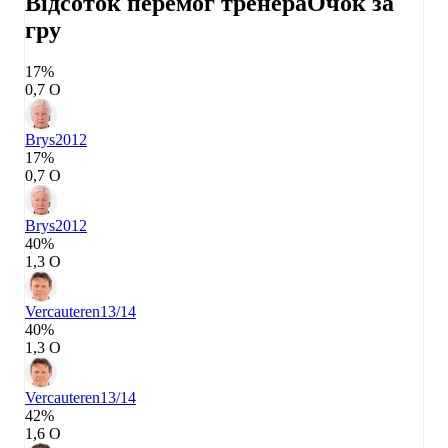
Відсоток перемог тренера
Очок за
гру
17%
0,7 О
Brys
2012
17%
0,7 О
Brys
2012
40%
1,3 О
Vercauteren
13/14
40%
1,3 О
Vercauteren
13/14
42%
1,6 О