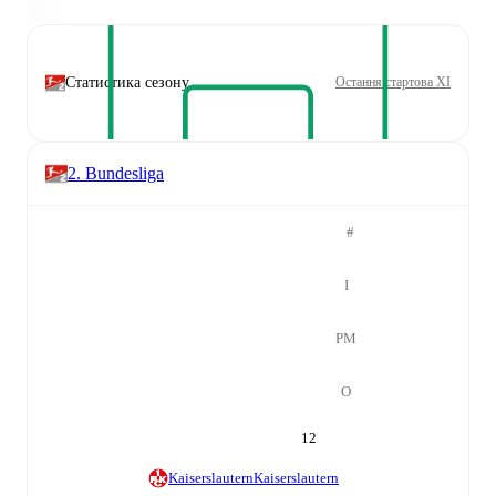
Статистика сезону
Остання стартова XI
2. Bundesliga
#
І
РМ
О
12
Kaiserslautern
Kaiserslautern