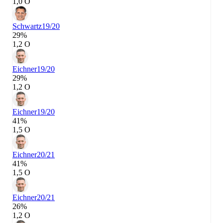
1,0 О
Schwartz
19/20
29%
1,2 О
Eichner
19/20
29%
1,2 О
Eichner
19/20
41%
1,5 О
Eichner
20/21
41%
1,5 О
Eichner
20/21
26%
1,2 О