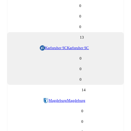
0
0
0
13
Karlsruher SC
Karlsruher SC
0
0
0
14
Magdeburg
Magdeburg
0
0