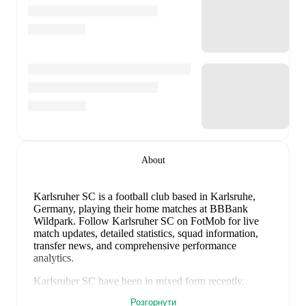
About
Karlsruher SC is a football club
based in Karlsruhe,
Germany
, playing their home matches at BBBank
Wildpark
.
Follow Karlsruher SC on FotMob for live
match updates, detailed statistics, squad information,
transfer news, and comprehensive performance
analytics.
Karlsruher SC
have been in
mixed form
recently,
winning
0
of their last
3
matches (
0
% win rate). They
Розгорнути
have scored
4
goals
and conceded
6
during this period.