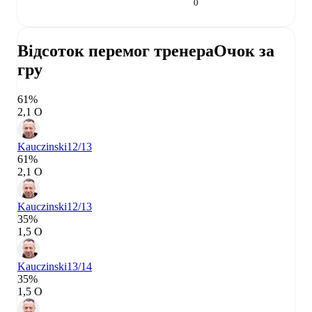
0
Відсоток перемог тренера
Очок за
гру
61%
2,1 О
Kauczinski
12/13
61%
2,1 О
Kauczinski
12/13
35%
1,5 О
Kauczinski
13/14
35%
1,5 О