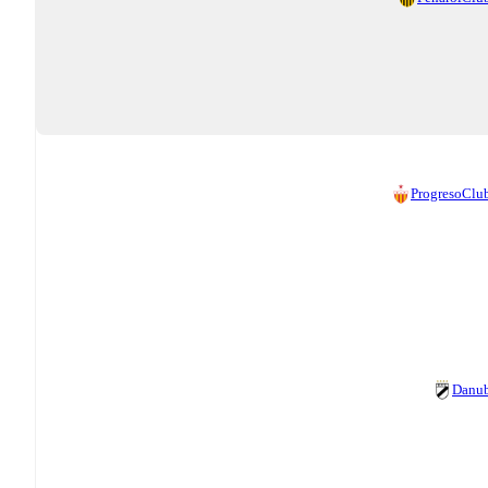
Progreso
Club
Danu