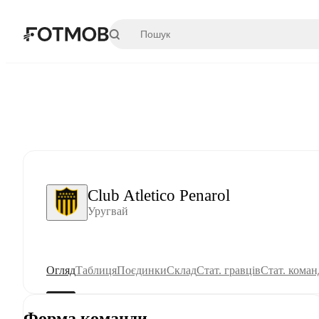
Перейти до основного вмісту
Club Atletico Penarol
Уругвай
Огляд
Таблиця
Поєдинки
Склад
Стат. гравців
Стат. коман
Форма команди