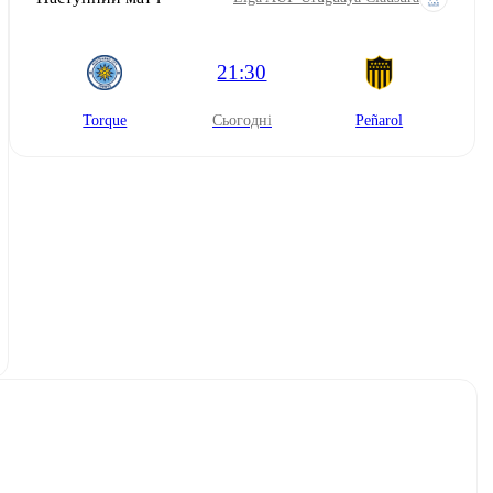
21:30
Torque
сьогодні
Peñarol