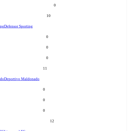
0
10
ing
Defensor Sporting
0
0
0
11
ado
Deportivo Maldonado
0
0
0
12