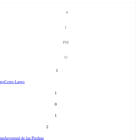
#
І
РМ
О
1
rgo
Cerro Largo
1
0
1
2
ras
Juventud de las Piedras