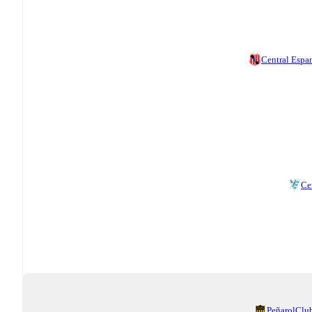
Central Espa
Ce
Peñarol
Club