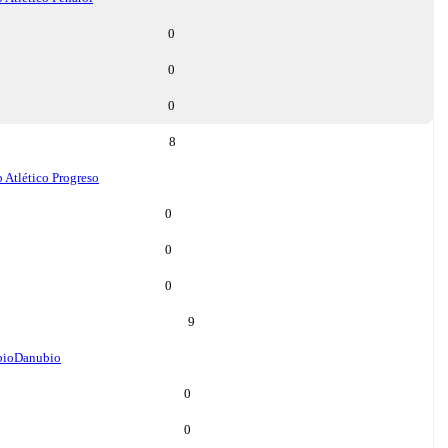
0
0
0
8
 Atlético Progreso
0
0
0
9
bio
Danubio
0
0