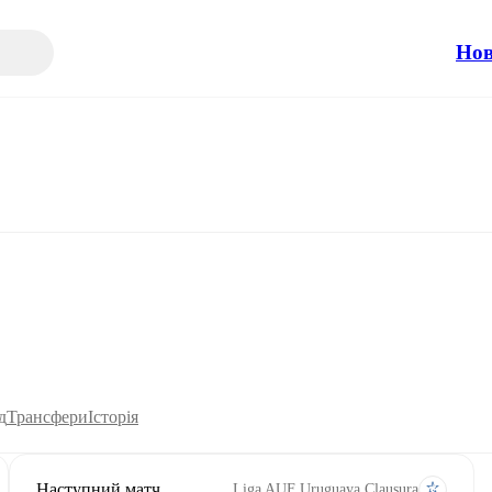
Но
д
Трансфери
Історія
Наступний матч
Liga AUF Uruguaya Clausura