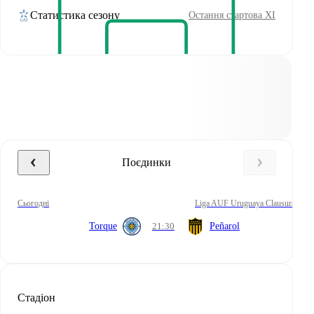
Статистика сезону
Остання стартова XI
Поєдинки
сьогодні
Liga AUF Uruguaya Clausura
Torque
21:30
Peñarol
Стадіон