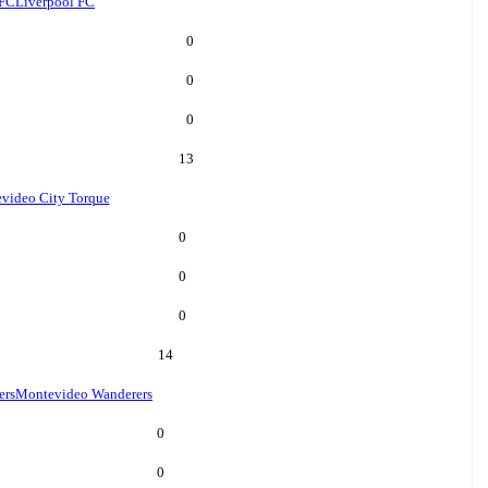
 FC
Liverpool FC
0
0
0
13
video City Torque
0
0
0
14
ers
Montevideo Wanderers
0
0