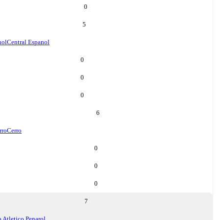
0
5
nol
Central Espanol
0
0
0
6
rro
Cerro
0
0
0
7
 Atletico Penarol