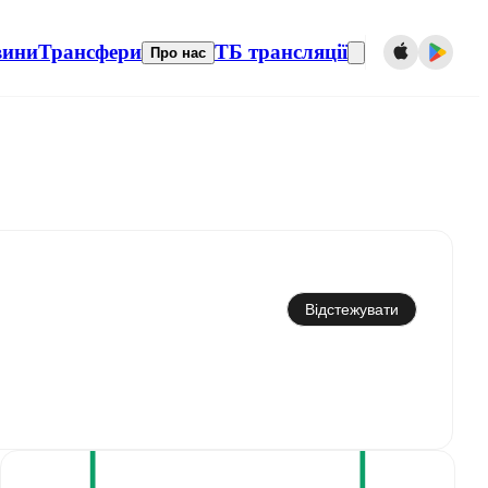
вини
Трансфери
ТБ трансляції
Про нас
Синхронізувати з календарем
Відстежувати