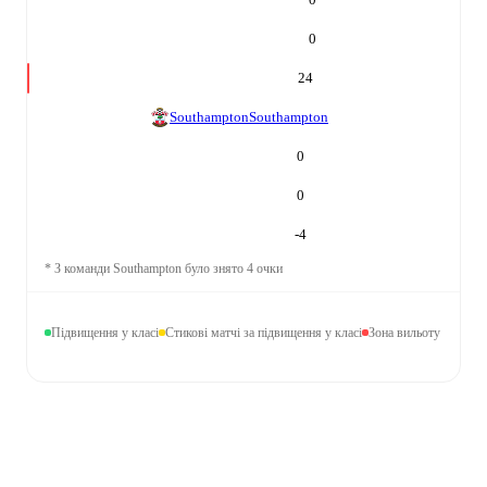
0
24
Southampton
Southampton
0
0
-4
*
З команди Southampton було знято 4 очки
Підвищення у класі
Стикові матчі за підвищення у класі
Зона вильоту