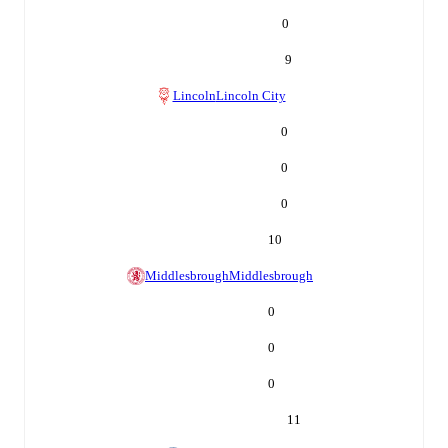
0
9
Lincoln
Lincoln City
0
0
0
10
Middlesbrough
Middlesbrough
0
0
0
11