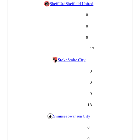
Sheff Utd
Sheffield United
0
0
0
17
Stoke
Stoke City
0
0
0
18
Swansea
Swansea City
0
0