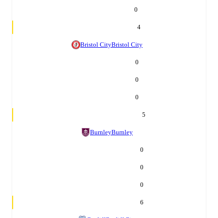
0
4
Bristol City
Bristol City
0
0
0
5
Burnley
Burnley
0
0
0
6