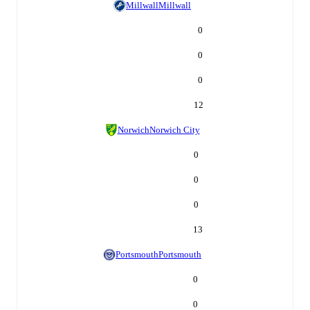
Millwall
Millwall
0
0
0
12
Norwich
Norwich City
0
0
0
13
Portsmouth
Portsmouth
0
0