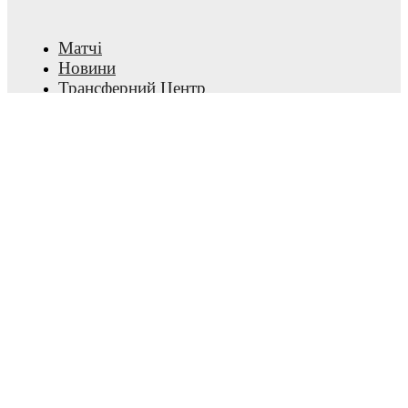
Матчі
Новини
Трансферний Центр
Чутки
ТБ трансляції
Про нас
Кар'єра
Рекламувати
Lineup Builder
FAQ
Рейтинг FIFA серед чоловіків
Рейтинг FIFA серед жінок
Передбачення
Інформаційний бюлетень
Завантажити додаток