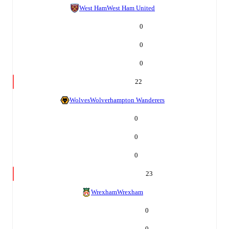
West Ham
West Ham United
0
0
0
22
Wolves
Wolverhampton Wanderers
0
0
0
23
Wrexham
Wrexham
0
0