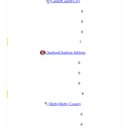
Cardiff
Cardiff City
0
0
0
7
Charlton
Charlton Athletic
0
0
0
8
Derby
Derby County
0
0