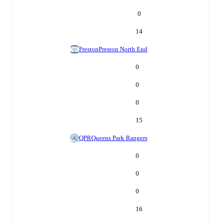
0
14
Preston
Preston North End
0
0
0
15
QPR
Queens Park Rangers
0
0
0
16