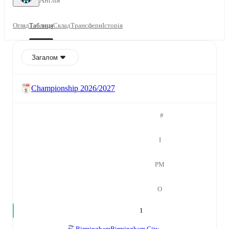
Англія
Огляд
Таблиця
Склад
Трансфери
Історія
Загалом
Championship 2026/2027
#
І
РМ
О
1
Birmingham
Birmingham City