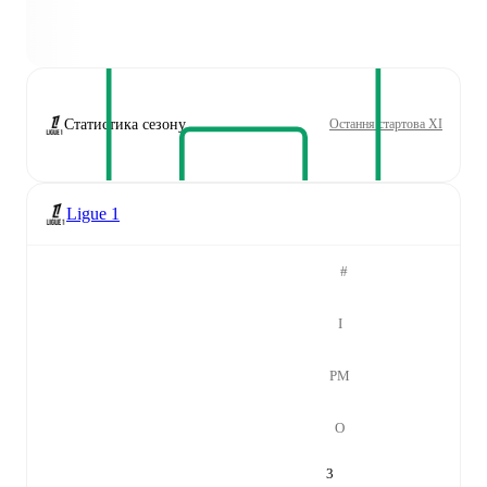
Статистика сезону
Остання стартова XI
Ligue 1
#
І
РМ
О
3