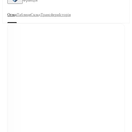
Франція
Огляд
Таблиця
Склад
Трансфери
Історія