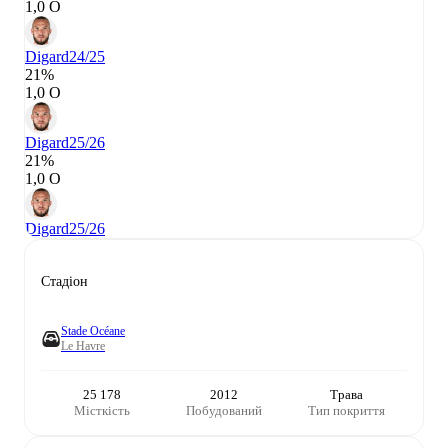
1,0 О
Digard
24/25
21%
1,0 О
Digard
25/26
21%
1,0 О
Digard
25/26
Стадіон
Stade Océane
Le Havre
25 178
2012
Трава
Місткість
Побудований
Тип покриття