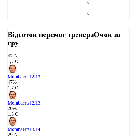
0
0
Відсоток перемог тренера
Очок за
гру
47%
1,7 О
Mombaerts
12/13
47%
1,7 О
Mombaerts
12/13
29%
1,3 О
Mombaerts
13/14
29%