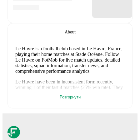
About
Le Havre is a football club
based in Le Havre, France
,
playing their home matches at Stade Océane
.
Follow
Le Havre on FotMob for live match updates, detailed
statistics, squad information, transfer news, and
comprehensive performance analytics.
Le Havre
have been in
inconsistent form
recently,
winning
1
of their last
4
matches (
25
% win rate). They
have scored
3
goals
and conceded
4
during this period.
Розгорнути
Overall, finding the net has proven difficult.
In the
Ligue 1
, they faced
a
0
-
1
loss to
Marseille
, and
a
2
-
0
win against
Lorient
.
In the
Club Friendlies
, they faced
a
1
-
2
loss to
Amiens
, and
a
0
-
1
loss to
Ipswich Town
.
Recent results for
Le Havre
:
10 травня 2026 р.
:
Ligue 1
-
0
-
1
loss
vs
Marseille