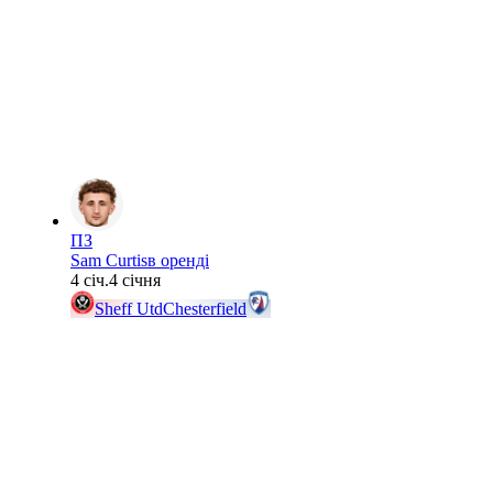
ПЗ
Sam Curtis
в оренді
4 січ.
4 січня
Sheff Utd
Chesterfield