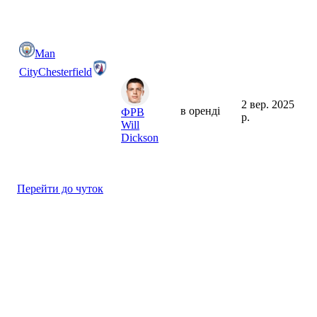
Man
City
Chesterfield
2 вер. 2025
в оренді
ФРВ
р.
Will
Dickson
Перейти до чуток