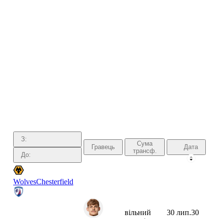
З:
Сума
Гравець
Дата
трансф.
До:
Wolves
Chesterfield
вільний
30 лип.
30