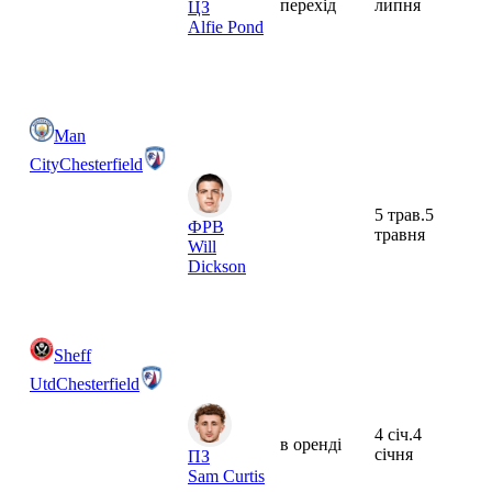
перехід
липня
ЦЗ
Alfie Pond
Man
City
Chesterfield
5 трав.
5
ФРВ
травня
Will
Dickson
Sheff
Utd
Chesterfield
4 січ.
4
в оренді
січня
ПЗ
Sam Curtis