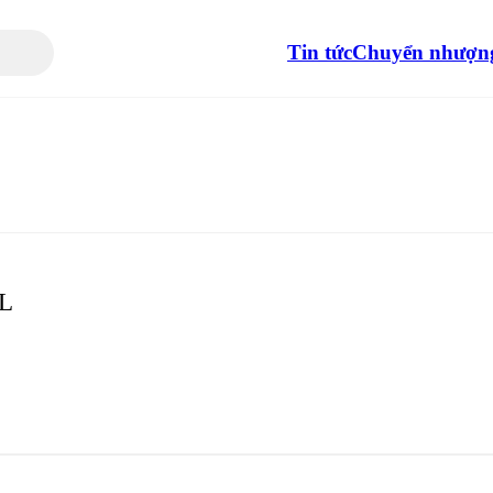
Tin tức
Chuyển nhượn
L