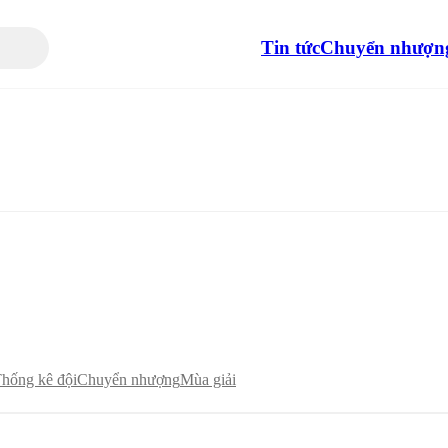
Tin tức
Chuyển nhượn
hống kê đội
Chuyển nhượng
Mùa giải