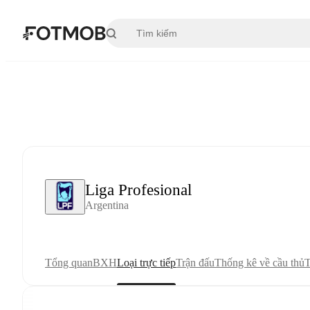
Chuyển đến nội dung chính
Liga Profesional
Argentina
Tổng quan
BXH
Loại trực tiếp
Trận đấu
Thống kê về cầu thủ
T