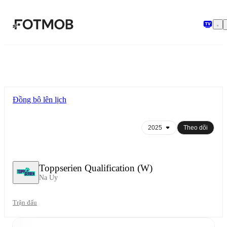
Chuyển đến nội dung chính
Đồng bộ lên lịch
Theo dõi
Toppserien Qualification (W)
Na Uy
Trận đấu