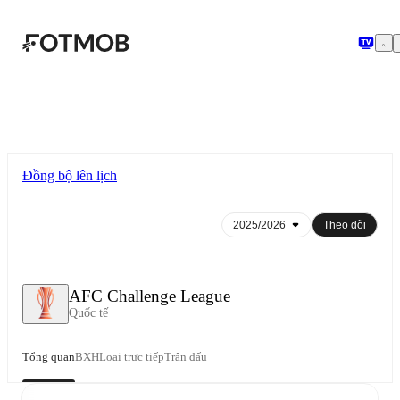
Chuyển đến nội dung chính
Đồng bộ lên lịch
Theo dõi
AFC Challenge League
Quốc tế
Tổng quan
BXH
Loại trực tiếp
Trận đấu