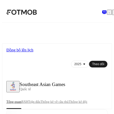
Chuyển đến nội dung chính
Đồng bộ lên lịch
Theo dõi
Southeast Asian Games
Quốc tế
Tổng quan
BXH
Trận đấu
Thống kê về cầu thủ
Thống kê đội