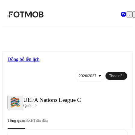
Chuyển đến nội dung chính
Đồng bộ lên lịch
Theo dõi
UEFA Nations League C
Quốc tế
Tổng quan
BXH
Trận đấu