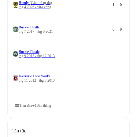
Huntly
(Cầu thủ tự do)
1
0
thg 4 2026 - vừa xong
Buckie Thistle
8
0
thg 7 2017 - thg 6 2021
Buckie Thistle
thg 9 2013 - thg 12 2013
Inverurie Loco Works
thg 11 2012 - thg 8 2013
Trận đấu
Bàn thắng
Tin tức