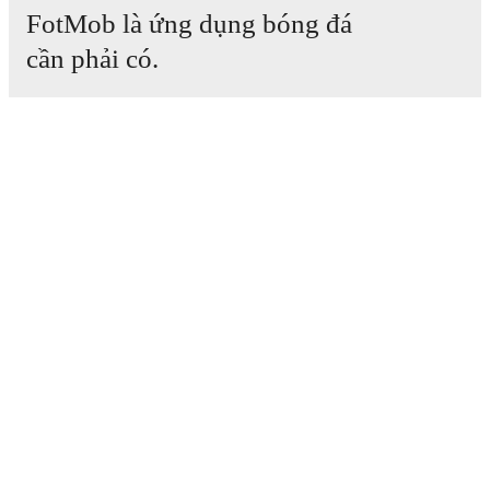
FotMob là ứng dụng bóng đá
cần phải có.
Trận đấu
Tin tức
Trung tâm Chuyển nhượng
Tin đồn
Lịch phát sóng TV
Thông tin về chúng tôi
Nghề nghiệp
Quảng cáo với chúng tôi
Lineup Builder
FAQ
Xếp hạng FIFA cho Nam
Xếp hạng FIFA cho Nữ
Nhà dự đoán
Thông cáo