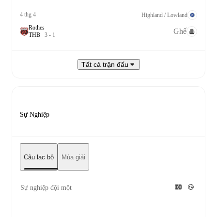
4 thg 4
Highland / Lowland
Rothes
Ghế
T
H
B
3
-
1
Tất cả trận đấu
Sự Nghiệp
Câu lạc bộ
Mùa giải
Sự nghiệp đội một