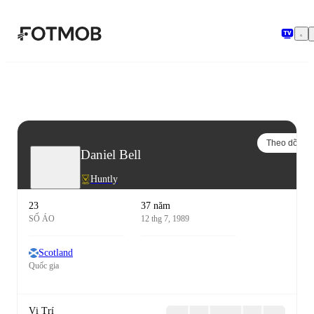
Chuyển đến nội dung chính
Theo dõi
Daniel Bell
Huntly
23
37 năm
SỐ ÁO
12 thg 7, 1989
Scotland
Quốc gia
Vị Trí