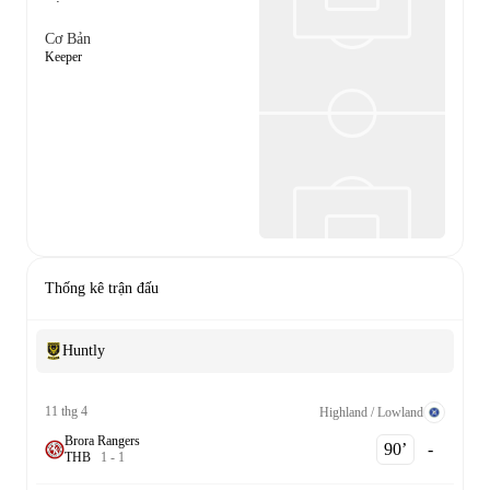
Cơ Bản
Keeper
Thống kê trận đấu
Huntly
11 thg 4
Highland / Lowland
Brora Rangers
90‎’‎
-
T
H
B
1
-
1