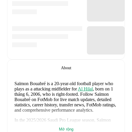
About
Saïmon Bouabré
is a 20-year-old football player who
plays as a attacking midfielder
for
Al Hilal
, born on 1
tháng 6, 2006, who is right-footed
.
Follow Saïmon
Bouabré on FotMob for live match updates, detailed
statistics, career history, transfer news, FotMob ratings,
and comprehensive performance analytics.
In the
2025/2026
Saudi Pro League
season,
Saïmon
Bouabré
has recorded
1 goal, 2 assists, 1.303 minutes,
Mở rộng
an average FotMob rating of 6.88, 1 yellow card
.