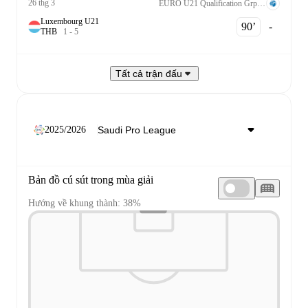
26 thg 3
EURO U21 Qualification Grp. C
Luxembourg U21
90‎’‎
-
T
H
B
1
-
5
Tất cả trận đấu
2025/2026
Bản đồ cú sút trong mùa giải
Hướng về khung thành: 38%