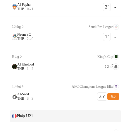
Al-Fayha
2‎’‎
-
T
H
B
0
-
1
16 thg 5
Saudi Pro League
Neom SC
1‎’‎
-
T
H
B
2
-
0
8 thg 5
King's Cup
Al Kholood
Ghế
T
H
B
1
-
2
13 thg 4
AFC Champions League Elite
Al-Sadd
35‎’‎
6,6
T
H
B
3
-
3
Pháp U21