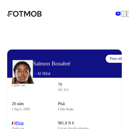
Chuyển đến nội dung chính
Theo dõi
Saïmon Bouabré
Al Hilal
70
Chiều cao
SỐ ÁO
20 năm
Phải
1 thg 6, 2006
Chân thuận
Pháp
981,8 N €
Quốc gia
Giá trị chuyển nhượng