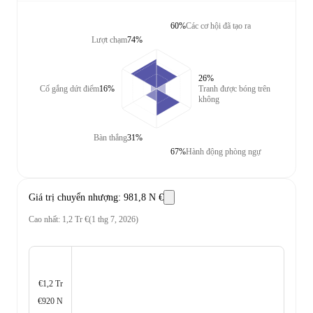
60%
Các cơ hội đã tạo ra
Lượt chạm
74%
26%
Cố gắng dứt điểm
16%
Tranh được bóng trên
không
Bàn thắng
31%
67%
Hành động phòng ngự
Giá trị chuyển nhượng
:
981,8 N €
Cao nhất
:
1,2 Tr €
(
1 thg 7, 2026
)
€1,2 Tr
€920 N