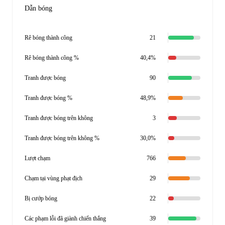
Dẫn bóng
Rê bóng thành công
21
Rê bóng thành công %
40,4%
Tranh được bóng
90
Tranh được bóng %
48,9%
Tranh được bóng trên không
3
Tranh được bóng trên không %
30,0%
Lượt chạm
766
Chạm tại vùng phạt địch
29
Bị cướp bóng
22
Các phạm lỗi đã giành chiến thắng
39