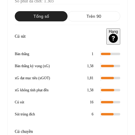
Số phút đã chơi
:
1.303
Tổng số
Trên 90
Hạng
Cú sút
Bàn thắng
1
Bàn thắng kỳ vọng (xG)
1,58
xG đạt mục tiêu (xGOT)
1,81
xG không tính phạt đền
1,58
Cú sút
16
Sút trúng đích
6
Cú chuyền