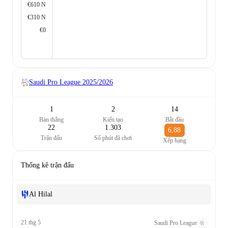
€610 N
€310 N
€0
Saudi Pro League
2025/2026
1
2
14
Bàn thắng
Kiến tạo
Bắt đầu
22
1.303
6,88
Trận đấu
Số phút đã chơi
Xếp hạng
Thống kê trận đấu
Al Hilal
21 thg 5
Saudi Pro League