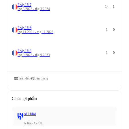
Pháp U17
14
1
thg 3 2023 - thg 3 2024
Pháp U16
1
0
thg 11 2021 - thg 11 2023
Pháp U18
1
0
thg 9 2023 - thg 9 2023
Trận đấu
Bàn thắng
Chiến lợi phẩm
Al Hilal
Ả Rập Xê Út