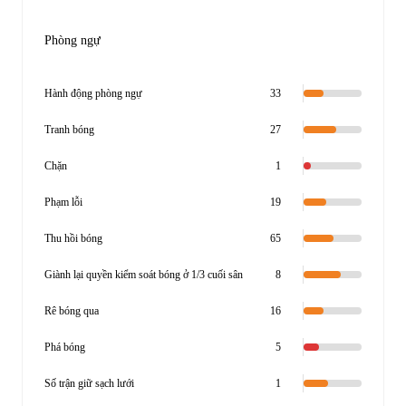
Phòng ngự
Hành động phòng ngự
33
Tranh bóng
27
Chặn
1
Phạm lỗi
19
Thu hồi bóng
65
Giành lại quyền kiểm soát bóng ở 1/3 cuối sân
8
Rê bóng qua
16
Phá bóng
5
Số trận giữ sạch lưới
1