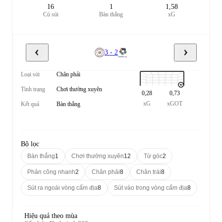
16
1
1,58
Cú sút
Bàn thắng
xG
3 - 2
Loại sút
Chân phải
Tình trạng
Chơi thường xuyên
0,28
0,73
xG
xGOT
Kết quả
Bàn thắng
Bộ lọc
Bàn thắng
1
Chơi thường xuyên
12
Từ góc
2
Phản công nhanh
2
Chân phải
8
Chân trái
8
Sút ra ngoài vòng cấm địa
8
Sút vào trong vòng cấm địa
8
Hiệu quả theo mùa