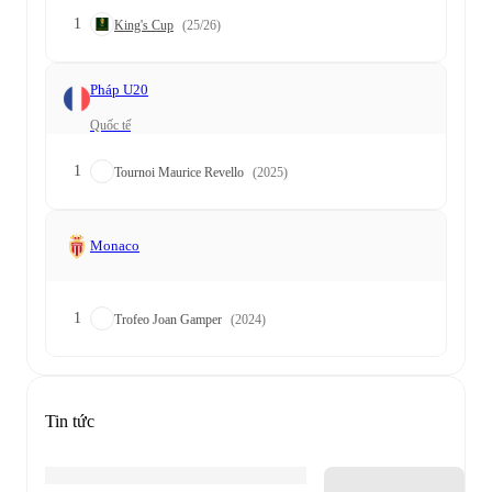
1
King's Cup
(25/26)
Pháp U20
Quốc tế
1
Tournoi Maurice Revello
(2025)
Monaco
1
Trofeo Joan Gamper
(2024)
Tin tức