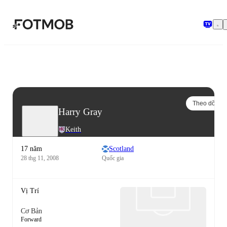
Chuyển đến nội dung chính
Theo dõi
Harry Gray
Keith
17 năm
Scotland
28 thg 11, 2008
Quốc gia
Vị Trí
Cơ Bản
Forward