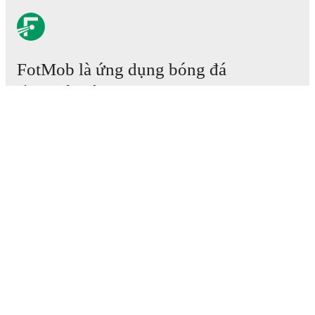
FotMob là ứng dụng bóng đá
cần phải có.
Trận đấu
Tin tức
Trung tâm Chuyển nhượng
Tin đồn
Lịch phát sóng TV
Thông tin về chúng tôi
Nghề nghiệp
Quảng cáo với chúng tôi
Lineup Builder
FAQ
Xếp hạng FIFA cho Nam
Xếp hạng FIFA cho Nữ