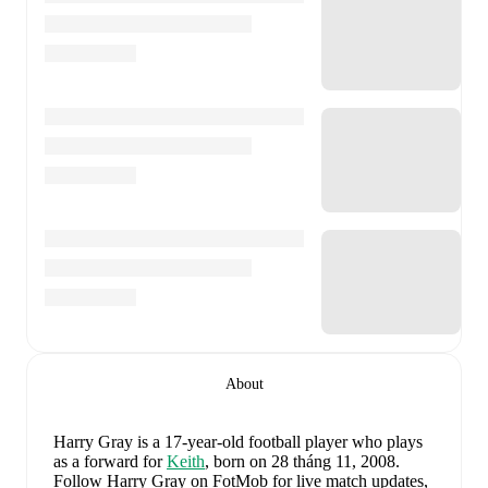
About
Harry Gray
is a 17-year-old football player who plays
as a forward
for
Keith
, born on 28 tháng 11, 2008
.
Follow Harry Gray on FotMob for live match updates,