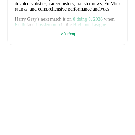
detailed statistics, career history, transfer news, FotMob
ratings, and comprehensive performance analytics.
Harry Gray
's next match is on
8 tháng 8, 2026
when
Keith
face
Lossiemouth
in the
Highland League
.
Mở rộng
Harry Gray
currently plays for
Keith
alongside
Aaron
Angus
,
Aidan Smith
,
Arran Paterson
,
Callum
Robertson
,
Connor Killoh
,
Connor MacLeod
,
Conor
Bird
,
Craig Gill
,
Craig Reid
,
Ewan Clark
,
Horace
Ormsby
,
Jake Stewart
,
Jordan Cooper
,
Jordan Lynch
,
Lucas Whyte
,
Michael Ironside
,
Murray Addison
,
Nathan McKeown
,
Ronan Craib
,
Ryan Spink
,
Scott
Barron
,
Ryan Robertson
,
James Brownie
,
and
Liam
Duncan
. Visit their player pages on FotMob to explore
detailed statistics, performance ratings, and career
information.
Harry Gray
is from
Scotland
, and the
national team
includes
Angus Gunn
,
Aaron Hickey
,
Andrew
Robertson
,
Scott McTominay
,
Grant Hanley
,
Kieran
Tierney
,
John McGinn
,
Tyler Fletcher
,
Lyndon Dykes
,
Ché Adams
,
Ryan Christie
,
Liam Kelly
,
Jack Hendry
,
Ross Stewart
,
John Souttar
,
Dominic Hyam
,
Ben
Gannon-Doak
,
George Hirst
,
Lewis Ferguson
,