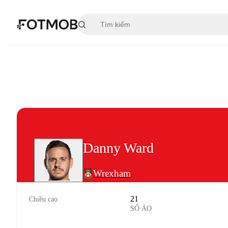
Chuyển đến nội dung chính
Danny Ward
Wrexham
21
Chiều cao
SỐ ÁO