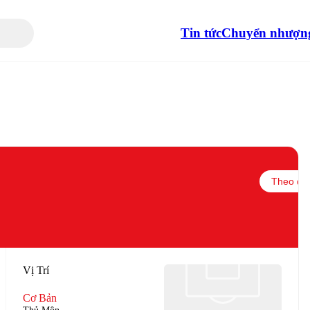
Tin tức
Chuyển nhượn
Theo dõi
Vị Trí
Cơ Bản