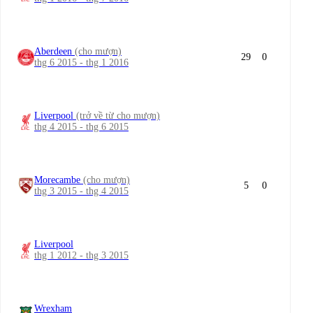
Aberdeen
(cho mượn)
29
0
thg 6 2015 - thg 1 2016
Liverpool
(trở về từ cho mượn)
thg 4 2015 - thg 6 2015
Morecambe
(cho mượn)
5
0
thg 3 2015 - thg 4 2015
Liverpool
thg 1 2012 - thg 3 2015
Wrexham