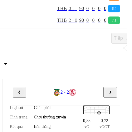
T
H
B
0
-
1
90
0
0
0
0
8,4
T
H
B
2
-
0
90
0
0
0
0
7,1
Tiếp
2 - 2
Loại sút
Chân phải
Tình trạng
Chơi thường xuyên
0,58
0,72
Kết quả
Bàn thắng
xG
xGOT