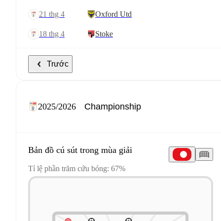
21 thg 4
Oxford Utd
18 thg 4
Stoke
Trước
2025/2026
Bản đồ cú sút trong mùa giải
Tỉ lệ phần trăm cứu bóng: 67%