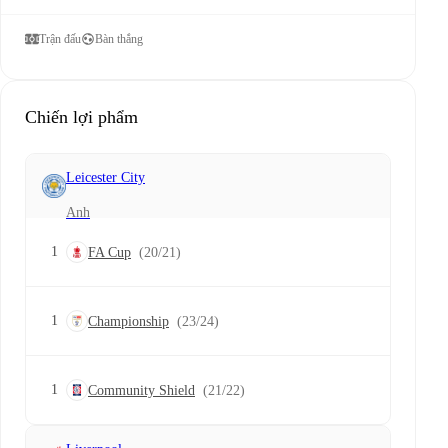
Trận đấu
Bàn thắng
Chiến lợi phẩm
Leicester City
Anh
1
FA Cup
(20/21)
1
Championship
(23/24)
1
Community Shield
(21/22)