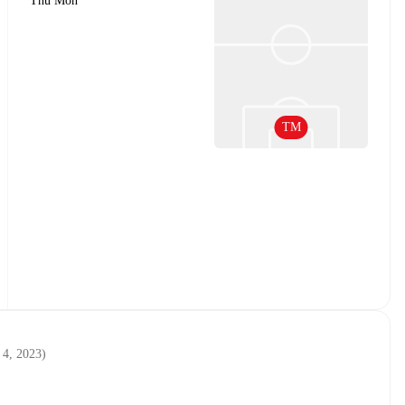
Thủ Môn
TM
 4, 2023
)