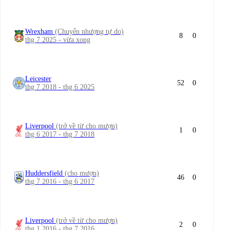
Wrexham
(Chuyển nhượng tự do)
8
0
thg 7 2025 - vừa xong
Leicester
52
0
thg 7 2018 - thg 6 2025
Liverpool
(trở về từ cho mượn)
1
0
thg 6 2017 - thg 7 2018
Huddersfield
(cho mượn)
46
0
thg 7 2016 - thg 6 2017
Liverpool
(trở về từ cho mượn)
2
0
thg 1 2016 - thg 7 2016