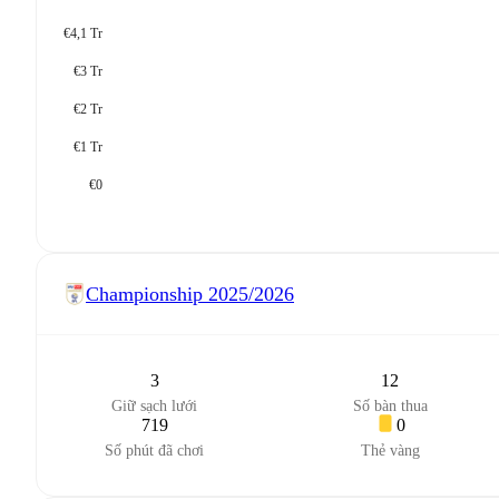
€4,1 Tr
€3 Tr
€2 Tr
€1 Tr
€0
Championship
2025/2026
3
12
Giữ sạch lưới
Số bàn thua
719
0
Số phút đã chơi
Thẻ vàng