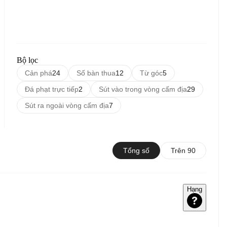
Bộ lọc
Cản phá
24
Số bàn thua
12
Từ góc
5
Đá phạt trực tiếp
2
Sút vào trong vòng cấm địa
29
Sút ra ngoài vòng cấm địa
7
Tổng số
Trên 90
Hạng