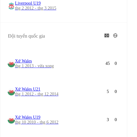
Liverpool U19
thg 2 2012 - thg 3 2015
Đội tuyển quốc gia
Xứ Wales
45
0
thg 1 2013 - vừa xong
Xứ Wales U21
5
0
thg 1 2012 - thg 12 2014
Xứ Wales U19
3
0
thg 10 2010 - thg 6 2012