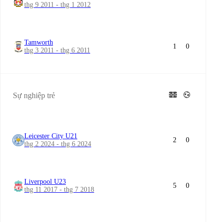
thg 9 2011 - thg 1 2012
Tamworth
1
0
thg 3 2011 - thg 6 2011
Sự nghiệp trẻ
Leicester City U21
2
0
thg 2 2024 - thg 6 2024
Liverpool U23
5
0
thg 11 2017 - thg 7 2018