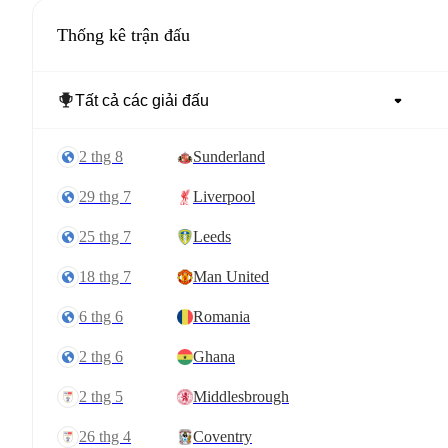
Thống kê trận đấu
2 thg 8
Sunderland
29 thg 7
Liverpool
25 thg 7
Leeds
18 thg 7
Man United
6 thg 6
Romania
2 thg 6
Ghana
2 thg 5
Middlesbrough
26 thg 4
Coventry