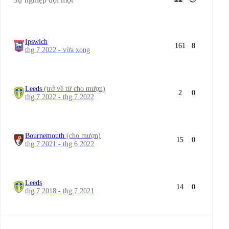
Ipswich
161
8
thg 7 2022 - vừa xong
Leeds
(trở về từ cho mượn)
2
0
thg 7 2022 - thg 7 2022
Bournemouth
(cho mượn)
15
0
thg 7 2021 - thg 6 2022
Leeds
14
0
thg 7 2018 - thg 7 2021