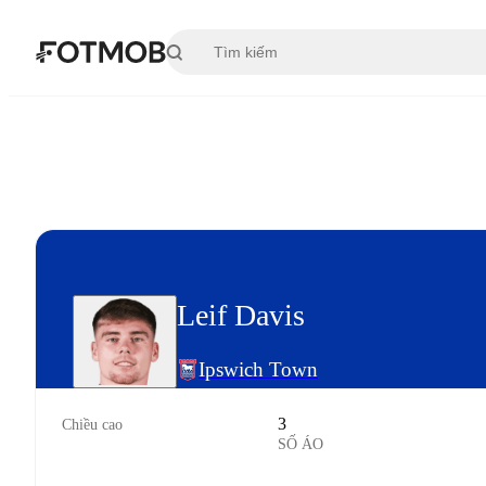
Chuyển đến nội dung chính
Leif Davis
Ipswich Town
3
Chiều cao
SỐ ÁO