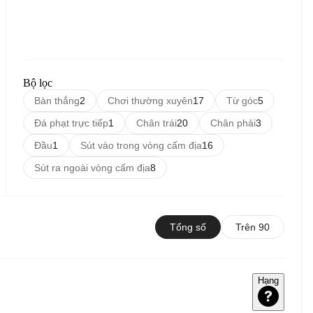
Bộ lọc
Bàn thắng
2
Chơi thường xuyên
17
Từ góc
5
Đá phạt trực tiếp
1
Chân trái
20
Chân phải
3
Đầu
1
Sút vào trong vòng cấm địa
16
Sút ra ngoài vòng cấm địa
8
Tổng số
Trên 90
Hạng