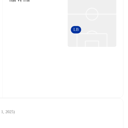
Hậu Vệ Trái
LB
 1, 2025
)