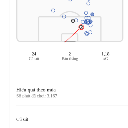
24
2
1,18
Cú sút
Bàn thắng
xG
Hiệu quả theo mùa
Số phút đã chơi
:
3.167
Cú sút