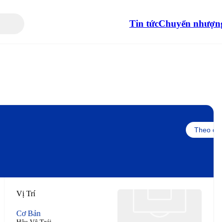
Tin tức
Chuyển nhượn
Theo dõi
Vị Trí
Cơ Bản