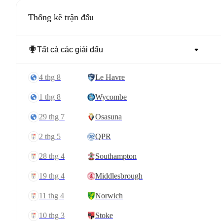
Thống kê trận đấu
4 thg 8
Le Havre
1 thg 8
Wycombe
29 thg 7
Osasuna
2 thg 5
QPR
28 thg 4
Southampton
19 thg 4
Middlesbrough
11 thg 4
Norwich
10 thg 3
Stoke