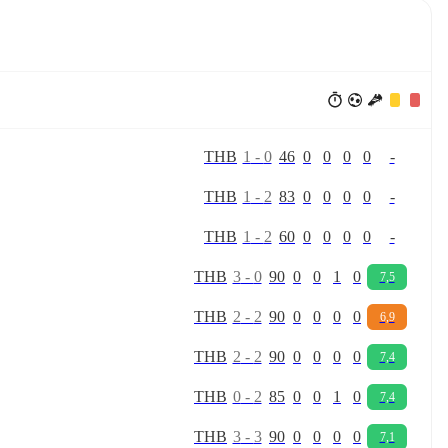
T
H
B
1
-
0
46
0
0
0
0
-
T
H
B
1
-
2
83
0
0
0
0
-
T
H
B
1
-
2
60
0
0
0
0
-
T
H
B
3
-
0
90
0
0
1
0
7,5
T
H
B
2
-
2
90
0
0
0
0
6,9
T
H
B
2
-
2
90
0
0
0
0
7,4
T
H
B
0
-
2
85
0
0
1
0
7,4
T
H
B
3
-
3
90
0
0
0
0
7,1