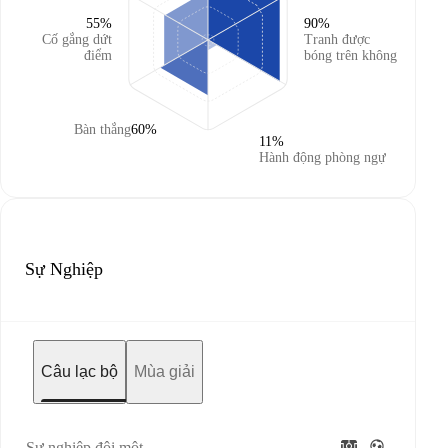
55%
90%
Cố gắng dứt
Tranh được
điểm
bóng trên không
Bàn thắng
60%
11%
Hành động phòng ngự
Sự Nghiệp
Câu lạc bộ
Mùa giải
Sự nghiệp đội một