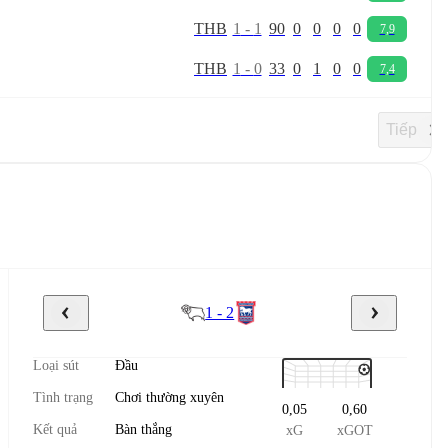
T
H
B
1
-
1
90
0
0
0
0
7,9
T
H
B
1
-
0
33
0
1
0
0
7,4
Tiếp
1 - 2
Loại sút
Đầu
Tình trạng
Chơi thường xuyên
0,05
0,60
Kết quả
Bàn thắng
xG
xGOT