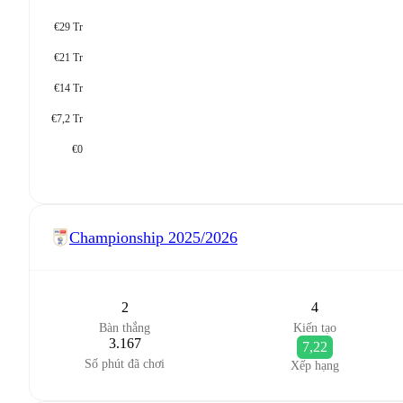
€29 Tr
€21 Tr
€14 Tr
€7,2 Tr
€0
Championship
2025/2026
2
4
Bàn thắng
Kiến tạo
3.167
7,22
Số phút đã chơi
Xếp hạng