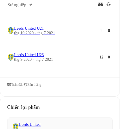
Sự nghiệp trẻ
Leeds United U21
2
0
thg 10 2020 - thg 7 2021
Leeds United U23
12
0
thg 9 2020 - thg 7 2021
Trận đấu
Bàn thắng
Chiến lợi phẩm
Leeds United