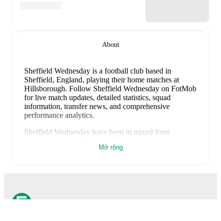
About
Sheffield Wednesday is a football club
based in
Sheffield, England
, playing their home matches at
Hillsborough
.
Follow Sheffield Wednesday on FotMob
for live match updates, detailed statistics, squad
information, transfer news, and comprehensive
performance analytics.
Sheffield Wednesday
have been in
mixed form
recently, winning
0
of their last
1
matches (
0
% win
Mở rộng
rate). They have scored
0
goals
and conceded
3
during
this period.
Overall, finding the net has proven difficult.
However, defensive frailties have been a concern,
conceding an average of 3.0 goals per game.
In the
Club Friendlies
, their recent results include
a
0
-
3
loss to
West Bromwich Albion
.
Recent results for
Sheffield Wednesday
: