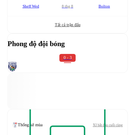
Sheff Wed
8 thg 8
Bolton
Tất cả trận đấu
Phong độ đội bóng
0 - 3
Thống kê mùa
XI bắt đầu cuối cùng