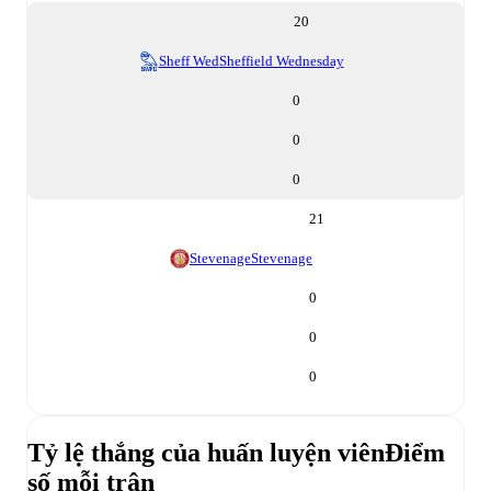
20
Sheff Wed
Sheffield Wednesday
0
0
0
21
Stevenage
Stevenage
0
0
0
Tỷ lệ thắng của huấn luyện viên
Điểm
số mỗi trận