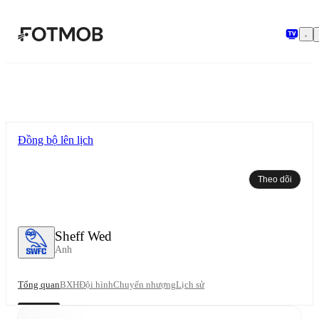
Chuyển đến nội dung chính
Đồng bộ lên lịch
Theo dõi
Sheff Wed
Anh
Tổng quan
BXH
Đội hình
Chuyển nhượng
Lịch sử