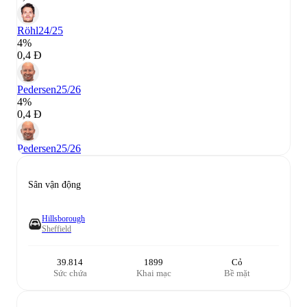
Röhl
24/25
4%
0,4 Đ
Pedersen
25/26
4%
0,4 Đ
Pedersen
25/26
Sân vận động
Hillsborough
Sheffield
39.814
1899
Cỏ
Sức chứa
Khai mạc
Bề mặt