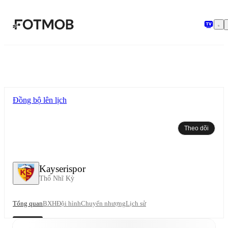
Chuyển đến nội dung chính
Đồng bộ lên lịch
Theo dõi
Kayserispor
Thổ Nhĩ Kỳ
Tổng quan
BXH
Đội hình
Chuyển nhượng
Lịch sử