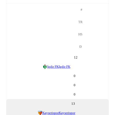
#
TR
HS
Đ
12
Igdir FK
Igdir FK
0
0
0
13
Kayserispor
Kayserispor