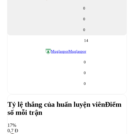
0
0
0
14
Muglaspor
Muglaspor
0
0
0
Tỷ lệ thắng của huấn luyện viên
Điểm
số mỗi trận
17%
0,7 Đ