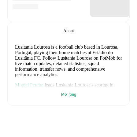
About
Lusitania Lourosa is a football club
based in Lourosa,
Portugal
, playing their home matches at Estádio do
Lusitânia FC
.
Follow Lusitania Lourosa on FotMob for
live match updates, detailed statistics, squad
information, transfer news, and comprehensive
performance analytics.
Miguel Pereira
leads
Lusitania Lourosa
's scoring
in
league play
with
7
goals
this season.
Joao Vasco
has
Mở rộng
contributed
6
, while
Tiago Dias
has added
5
.
Arsénio
is the chief creator for
Lusitania Lourosa
in
league play
with
8
assists
this season.
Fabinho
and
Miguel Pereira
have also been key playmakers with
3
and
3
assists respectively.
Lusitania Lourosa
have been in
mixed form
recently,