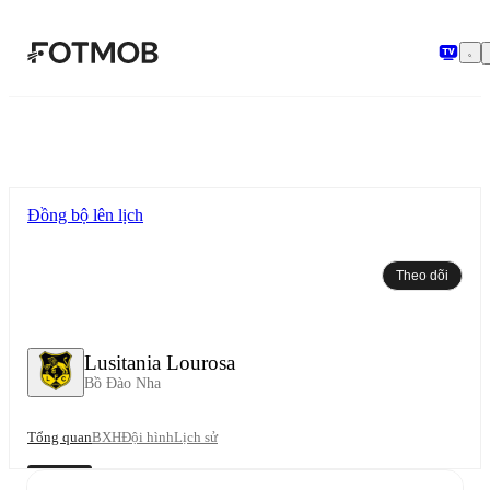
Chuyển đến nội dung chính
Đồng bộ lên lịch
Theo dõi
Lusitania Lourosa
Bồ Đào Nha
Tổng quan
BXH
Đội hình
Lịch sử