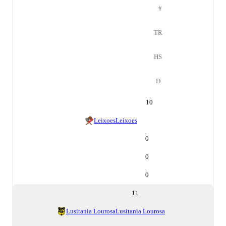
#
TR
HS
Đ
10
Leixoes
Leixoes
0
0
0
11
Lusitania Lourosa
Lusitania Lourosa