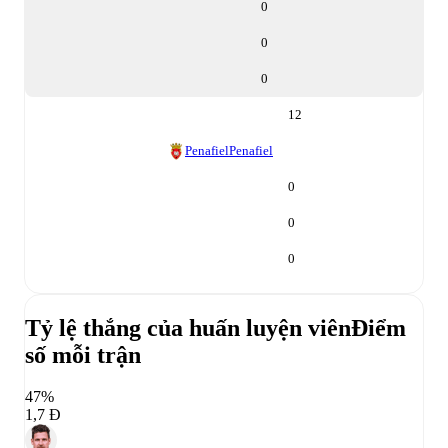
0
0
0
12
Penafiel
Penafiel
0
0
0
Tỷ lệ thắng của huấn luyện viên
Điểm
số mỗi trận
47%
1,7 Đ