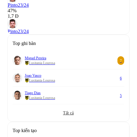
Pinto
23/24
47%
1,7 Đ
Pinto
23/24
Top ghi bàn
Miguel Pereira
7
Lusitania Lourosa
Joao Vasco
6
Lusitania Lourosa
Tiago Dias
5
Lusitania Lourosa
Tất cả
Top kiến tạo