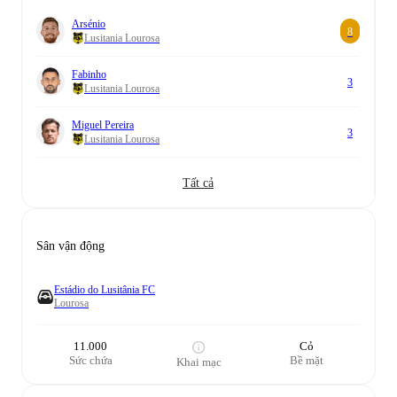
Arsénio
8
Lusitania Lourosa
Fabinho
3
Lusitania Lourosa
Miguel Pereira
3
Lusitania Lourosa
Tất cả
Sân vận động
Estádio do Lusitânia FC
Lourosa
11.000
Cỏ
Sức chứa
Bề mặt
Khai mạc