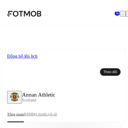
Chuyển đến nội dung chính
Đồng bộ lên lịch
Theo dõi
Annan Athletic
Scotland
Tổng quan
BXH
Đội hình
Lịch sử