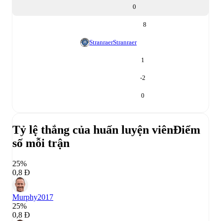
0
8
Stranraer
Stranraer
1
-2
0
Tỷ lệ thắng của huấn luyện viên
Điểm
số mỗi trận
25%
0,8 Đ
Murphy
2017
25%
0,8 Đ