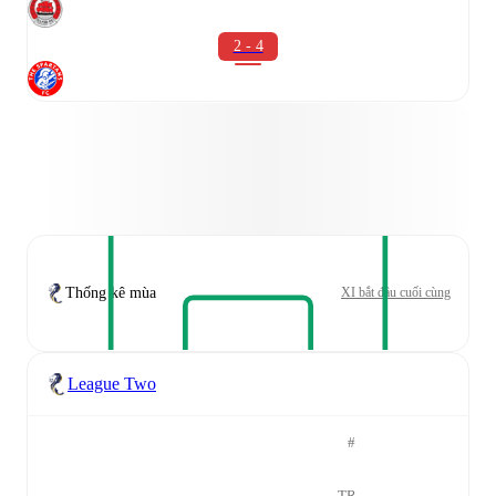
2 - 4
Thống kê mùa
XI bắt đầu cuối cùng
League Two
#
TR