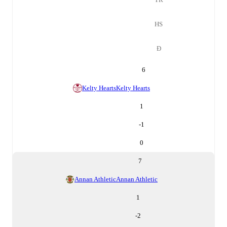
HS
Đ
6
Kelty Hearts
Kelty Hearts
1
-1
0
7
Annan Athletic
Annan Athletic
1
-2