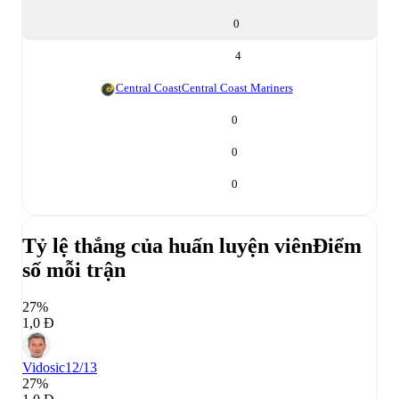
0
4
Central Coast
Central Coast Mariners
0
0
0
Tỷ lệ thắng của huấn luyện viên
Điểm
số mỗi trận
27%
1,0 Đ
Vidosic
12/13
27%