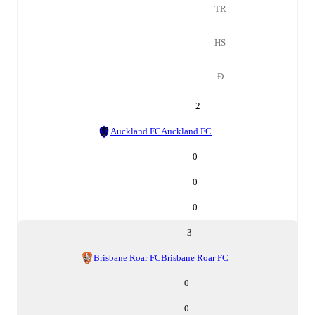
TR
HS
Đ
2
Auckland FC
Auckland FC
0
0
0
3
Brisbane Roar FC
Brisbane Roar FC
0
0