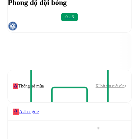
Phong độ đội bóng
0 - 3
Thống kê mùa
XI bắt đầu cuối cùng
A-League
#