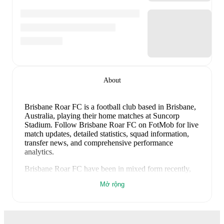
About
Brisbane Roar FC is a football club
based in Brisbane,
Australia
, playing their home matches at Suncorp
Stadium
.
Follow Brisbane Roar FC on FotMob for live
match updates, detailed statistics, squad information,
transfer news, and comprehensive performance
analytics.
Brisbane Roar FC
have been in
mixed form
recently,
winning
1
of their last
1
matches (
100
% win rate).
Mở rộng
They have scored
3
goals
and conceded
0
during this
period.
Overall, their attack has been firing on all
cylinders.
Their defence has been exceptional,
conceding an average of 0.0 goals per game.
In the
Australia Cup
, their recent results include
a
3
-
0
win