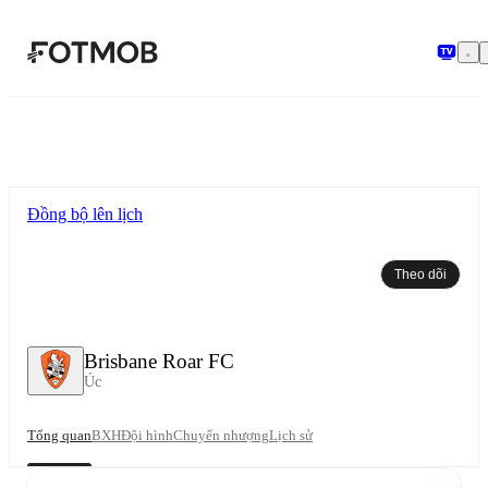
Chuyển đến nội dung chính
Đồng bộ lên lịch
Theo dõi
Brisbane Roar FC
Úc
Tổng quan
BXH
Đội hình
Chuyển nhượng
Lịch sử