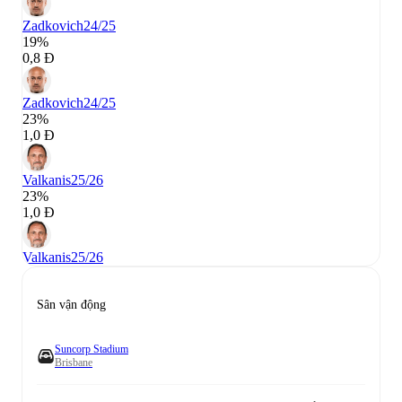
Zadkovich
24/25
19%
0,8 Đ
Zadkovich
24/25
23%
1,0 Đ
Valkanis
25/26
23%
1,0 Đ
Valkanis
25/26
Sân vận động
Suncorp Stadium
Brisbane