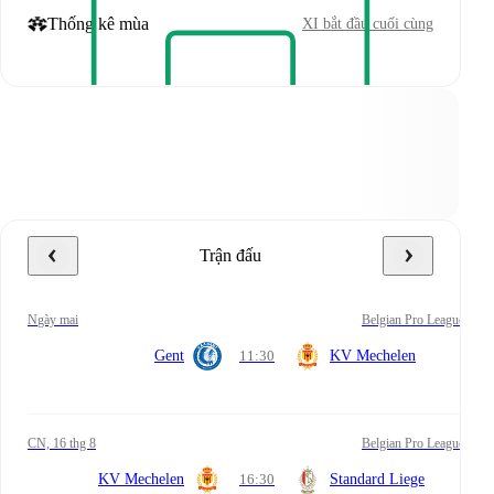
Thống kê mùa
XI bắt đầu cuối cùng
Trận đấu
Ngày mai
Belgian Pro League
Gent
11:30
KV Mechelen
CN, 16 thg 8
Belgian Pro League
KV Mechelen
16:30
Standard Liege