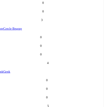
0
0
3
gge
Cercle Brugge
0
0
0
4
nk
Genk
0
0
0
5