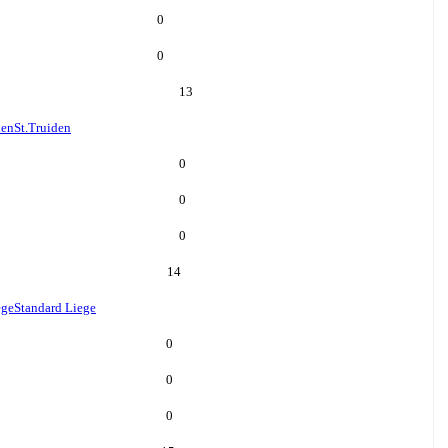
0
0
13
den
St.Truiden
0
0
0
14
ege
Standard Liege
0
0
0