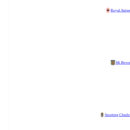
Royal Antw
SK Beve
Sporting Charle