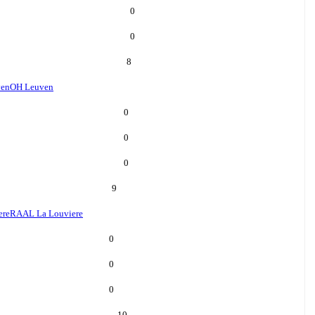
0
0
8
ven
OH Leuven
0
0
0
9
ere
RAAL La Louviere
0
0
0
10