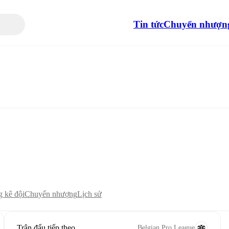
Tin tức
Chuyển nhượn
 kê đội
Chuyển nhượng
Lịch sử
Trận đấu tiếp theo
Belgian Pro League