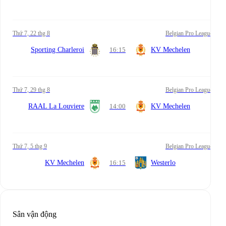
Thứ 7, 22 thg 8
Belgian Pro League
Sporting Charleroi
16:15
KV Mechelen
Thứ 7, 29 thg 8
Belgian Pro League
RAAL La Louviere
14:00
KV Mechelen
Thứ 7, 5 thg 9
Belgian Pro League
KV Mechelen
16:15
Westerlo
Sân vận động