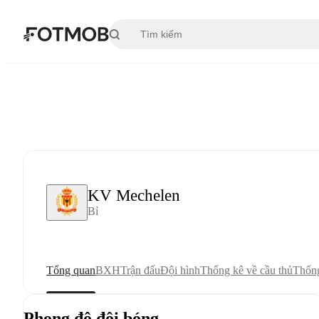
Chuyển đến nội dung chính
KV Mechelen
Bỉ
Tổng quan
BXH
Trận đấu
Đội hình
Thống kê về cầu thủ
Thống
Phong độ đội bóng