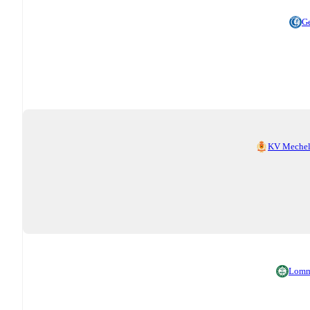
G
KV Meche
Lomm