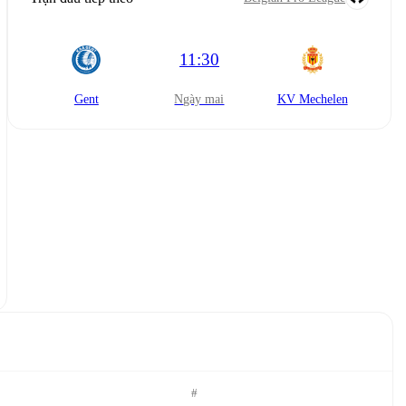
11:30
Gent
Ngày mai
KV Mechelen
#