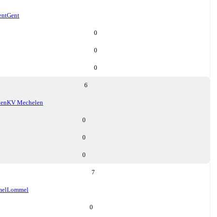
ent
Gent
0
0
0
6
len
KV Mechelen
0
0
0
7
el
Lommel
0