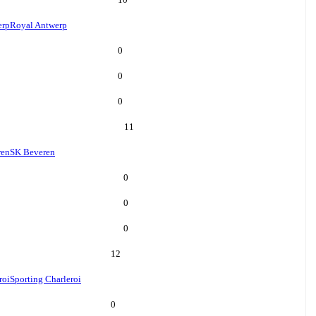
erp
Royal Antwerp
0
0
0
11
ren
SK Beveren
0
0
0
12
roi
Sporting Charleroi
0