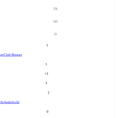
TR
HS
Đ
1
gge
Club Brugge
1
+
3
3
2
cht
Anderlecht
0