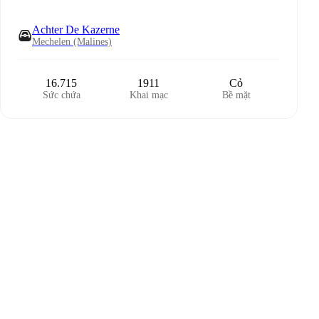
Achter De Kazerne
Mechelen (Malines)
16.715
1911
Cỏ
Sức chứa
Khai mạc
Bề mặt