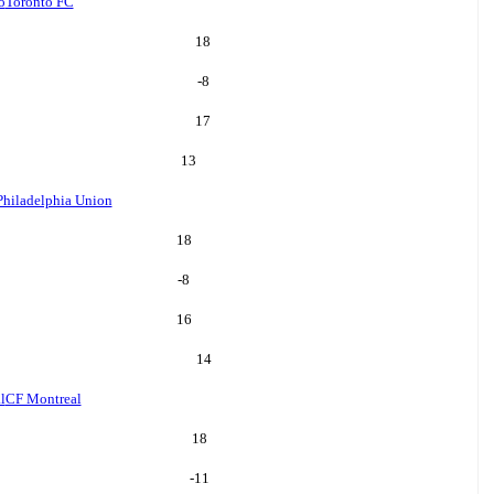
o
Toronto FC
18
-8
17
13
Philadelphia Union
18
-8
16
14
l
CF Montreal
18
-11