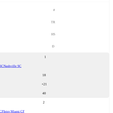
#
TR
HS
Đ
1
 SC
Nashville SC
18
+
21
40
2
 CF
Inter Miami CF