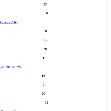
23
10
o
Orlando City
18
-17
20
11
Columbus Crew
18
-2
20
12