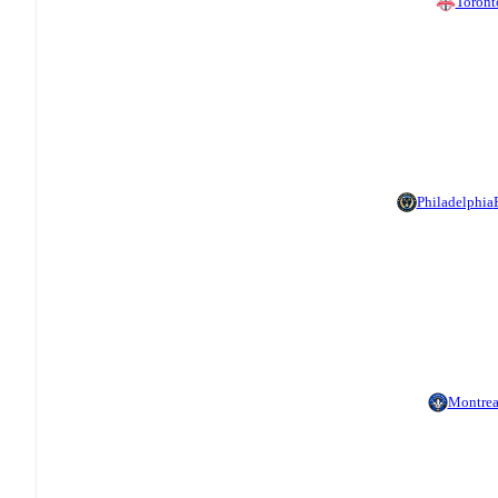
Toront
Philadelphia
Montrea