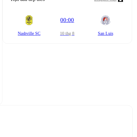
00:00
Nashville SC
10 thg 8
San Luis