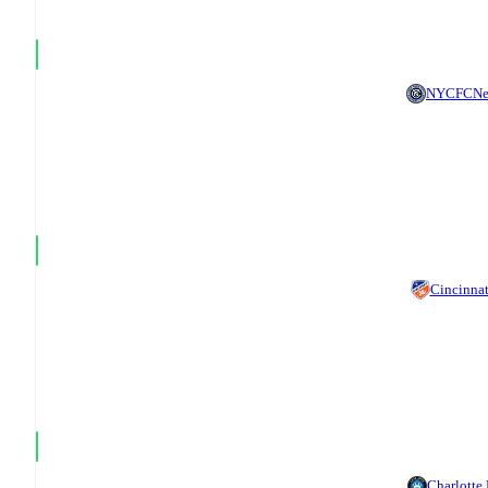
NYCFC
Ne
Cincinnat
Charlotte