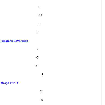
18
+
13
38
3
w England Revolution
17
+
7
30
4
hicago Fire FC
17
+
9