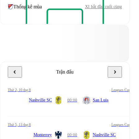
Thống kê mùa
XI bắt đầu cuối cùng
Trận đấu
Thứ 2, 10 thg 8
Leagues Cup
Nashville SC
00:00
San Luis
Thứ 5, 13 thg 8
Leagues Cup
Monterrey
00:00
Nashville SC