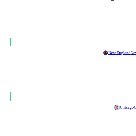
New England
Ne
Chicago
C