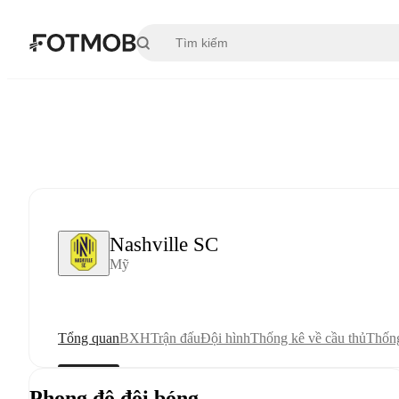
Chuyển đến nội dung chính
Nashville SC
Mỹ
Tổng quan
BXH
Trận đấu
Đội hình
Thống kê về cầu thủ
Thống
Phong độ đội bóng