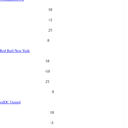
18
+
2
25
8
Red Bull New York
18
-10
25
9
ted
DC United
18
-3