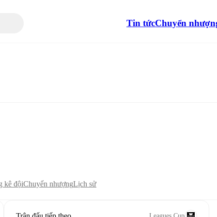
Tin tức
Chuyển nhượn
 kê đội
Chuyển nhượng
Lịch sử
Trận đấu tiếp theo
Leagues Cup