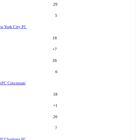
29
5
w York City FC
18
+
7
26
6
i
FC Cincinnati
18
+
1
26
7
 FC
Charlotte FC