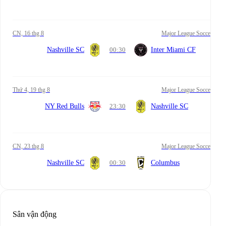
CN, 16 thg 8
Major League Soccer
Nashville SC
00:30
Inter Miami CF
Thứ 4, 19 thg 8
Major League Soccer
NY Red Bulls
23:30
Nashville SC
CN, 23 thg 8
Major League Soccer
Nashville SC
00:30
Columbus
Sân vận động