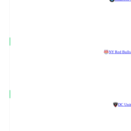
NY Red Bulls
DC Uni