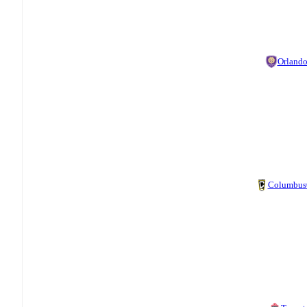
Orland
Columbus